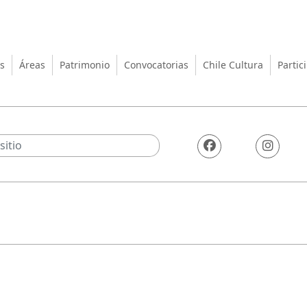
turas, las Artes y el Patrimo
s
Áreas
Patrimonio
Convocatorias
Chile Cultura
Partic