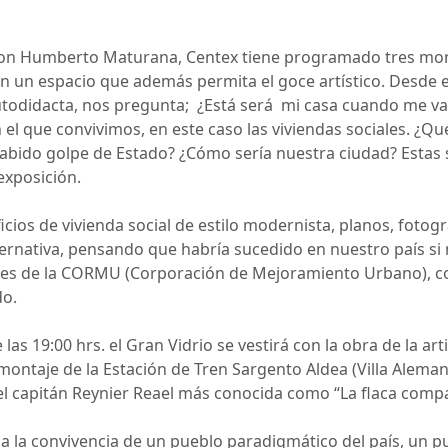
n Humberto Maturana, Centex tiene programado tres monta
en un espacio que además permita el goce artístico. Desde el
autodidacta, nos pregunta; ¿Está será mi casa cuando me va
 el que convivimos, en este caso las viviendas sociales. ¿Q
 habido golpe de Estado? ¿Cómo sería nuestra ciudad? Estas
 exposición.
os de vivienda social de estilo modernista, planos, fotograf
lternativa, pensando que habría sucedido en nuestro país s
ales de la CORMU (Corporación de Mejoramiento Urbano), con 
do.
 las 19:00 hrs. el Gran Vidrio se vestirá con la obra de la a
ontaje de la Estación de Tren Sargento Aldea (Villa Alemana
l capitán Reynier Reael más conocida como “La flaca compa
aja la convivencia de un pueblo paradigmático del país, un