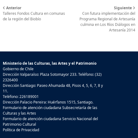
Anterior
Siguiente
Talleres Fondos Cultura en comunas
Con futura implementación del
de la región del Biobío
Programa Regional de Artesanía
culmina en Los Ríos Diálogos en
Artesanía 2014
Ministerio de las Culturas, las Artes y el Patrimonio
Gobierno de Chile
Dirección Valparaíso: Plaza Sotomayor 233. Teléfono: (32)
2326400
Dirección Santiago: Paseo Ahumada 48, Pisos 4, 5, 6, 7, 8 y
11.
Teléfono: 226189001
Dirección Palacio Pereira: Huérfanos 1515, Santiago.
Formulario de atención ciudadana Subsecretaría de las
Culturas y las Artes
Formulario de atención ciudadana Servicio Nacional del
Patrimonio Cultural
Política de Privacidad