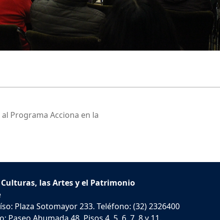
 al Programa Acciona en la
 Culturas, las Artes y el Patrimonio
e
íso: Plaza Sotomayor 233. Teléfono: (32) 2326400
: Paseo Ahumada 48, Pisos 4, 5, 6, 7, 8 y 11.