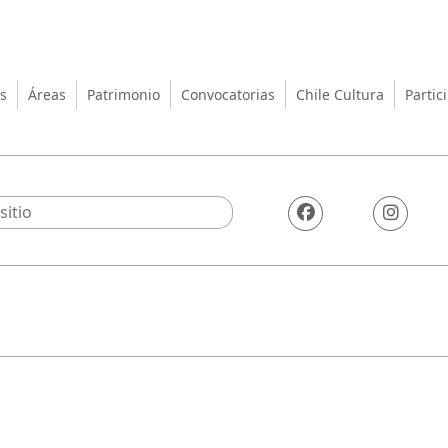
turas, las Artes y el Patrimo
s
Áreas
Patrimonio
Convocatorias
Chile Cultura
Partic