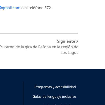
a@gmail.com
o al teléfono 572-
Siguiente
rutaron de la gira de Bafona en la región de
Los Lagos
Programas y accesibilidad
Guías de lenguaje inclusivo