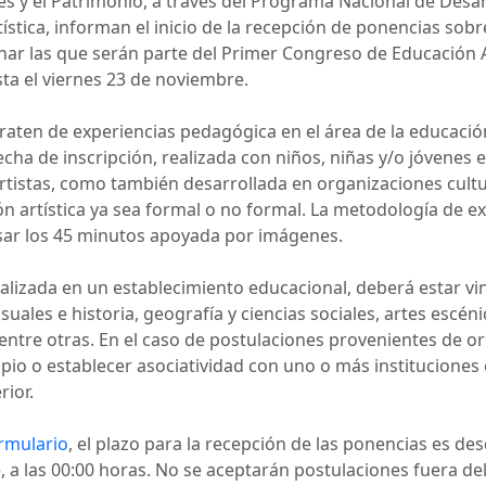
tes y el Patrimonio, a través del Programa Nacional de Desar
ística, informan el inicio de la recepción de ponencias so
onar las que serán parte del Primer Congreso de Educación A
ta el viernes 23 de noviembre.
aten de experiencias pedagógica en el área de la educación 
echa de inscripción, realizada con niños, niñas y/o jóvenes 
rtistas, como también desarrollada en organizaciones cultu
ón artística ya sea formal o no formal. La metodología de ex
sar los 45 minutos apoyada por imágenes.
ealizada en un establecimiento educacional, deberá estar v
suales e historia, geografía y ciencias sociales, artes escéni
entre otras. En el caso de postulaciones provenientes de or
pio o establecer asociatividad con uno o más instituciones
rior.
rmulario
, el plazo para la recepción de las ponencias es de
a las 00:00 horas. No se aceptarán postulaciones fuera del