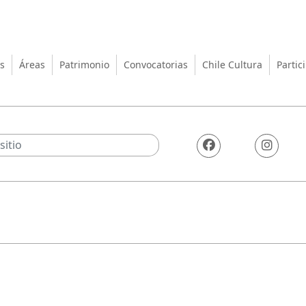
turas, las Artes y el Patrimo
s
Áreas
Patrimonio
Convocatorias
Chile Cultura
Partic
8