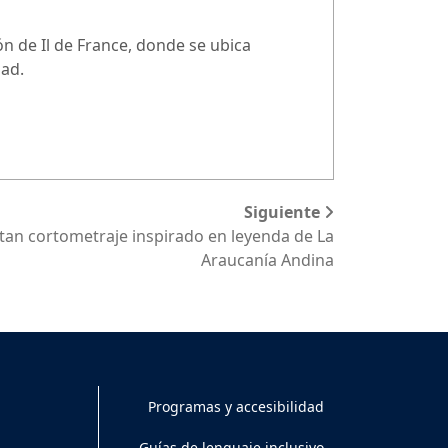
n de Il de France, donde se ubica
dad.
Siguiente
tan cortometraje inspirado en leyenda de La
Araucanía Andina
Programas y accesibilidad
Guías de lenguaje inclusivo