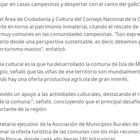
lojar en casas campesinas y despertar con el canto del gallo”
 Área de Ciudadanía y Cultura del Consejo Nacional de la C
te en torno al patrimonio inmaterial, citando el rescate de
son muy comunes en las comunidades campesinas. “Son expre
rlo desde una perspectiva sustentable, es decir, debemos p
n turismo masivo”, enfatizó.
a cultural es la que ha desarrollado la comuna de Isla de M
pio, señaló que las viñas de ese territorio son mundialment
ás hay una oferta productiva agrícola de gran interés.
ido un apoyo a las actividades culturales, destacando el r
e la comuna.”, señaló, concluyendo que el principal desafío
ortante de la región.
cretario ejecutivo de la Asociación de Municipios Rurales d
ar la oferta turística de las comunas con los más reconoci
 de Pirque, donde cada año llegan 140 mil turistas.