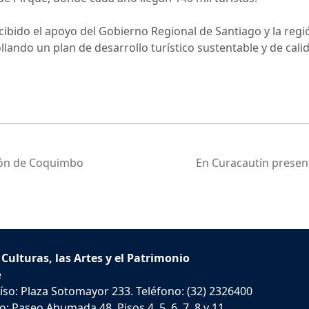
ibido el apoyo del Gobierno Regional de Santiago y la regió
ollando un plan de desarrollo turístico sustentable y de cali
ión de Coquimbo
En Curacautín presen
 Culturas, las Artes y el Patrimonio
e
íso: Plaza Sotomayor 233. Teléfono: (32) 2326400
: Paseo Ahumada 48, Pisos 4, 5, 6, 7, 8 y 11.