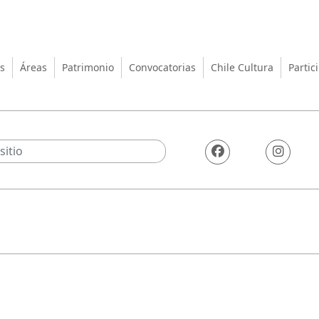
turas, las Artes y el Patrimo
s
Áreas
Patrimonio
Convocatorias
Chile Cultura
Partic