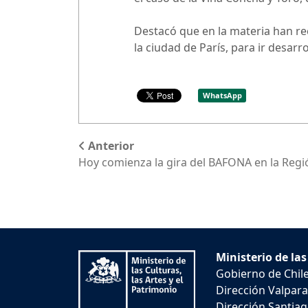
Destacó que en la materia han rec
la ciudad de París, para ir desarr
WhatsApp
Anterior
Hoy comienza la gira del BAFONA en la Reg
Ministerio de las
Gobierno de Chil
Dirección Valpara
Dirección Santiago