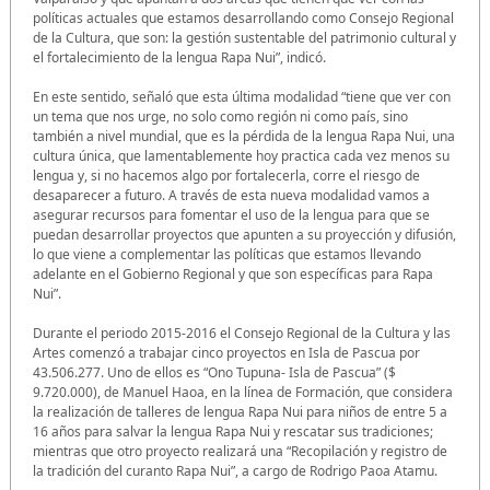
políticas actuales que estamos desarrollando como Consejo Regional
de la Cultura, que son: la gestión sustentable del patrimonio cultural y
el fortalecimiento de la lengua Rapa Nui”, indicó.
En este sentido, señaló que esta última modalidad “tiene que ver con
un tema que nos urge, no solo como región ni como país, sino
también a nivel mundial, que es la pérdida de la lengua Rapa Nui, una
cultura única, que lamentablemente hoy practica cada vez menos su
lengua y, si no hacemos algo por fortalecerla, corre el riesgo de
desaparecer a futuro. A través de esta nueva modalidad vamos a
asegurar recursos para fomentar el uso de la lengua para que se
puedan desarrollar proyectos que apunten a su proyección y difusión,
lo que viene a complementar las políticas que estamos llevando
adelante en el Gobierno Regional y que son específicas para Rapa
Nui”.
Durante el periodo 2015-2016 el Consejo Regional de la Cultura y las
Artes comenzó a trabajar cinco proyectos en Isla de Pascua por
43.506.277. Uno de ellos es “Ono Tupuna- Isla de Pascua” ($
9.720.000), de Manuel Haoa, en la línea de Formación, que considera
la realización de talleres de lengua Rapa Nui para niños de entre 5 a
16 años para salvar la lengua Rapa Nui y rescatar sus tradiciones;
mientras que otro proyecto realizará una “Recopilación y registro de
la tradición del curanto Rapa Nui”, a cargo de Rodrigo Paoa Atamu.