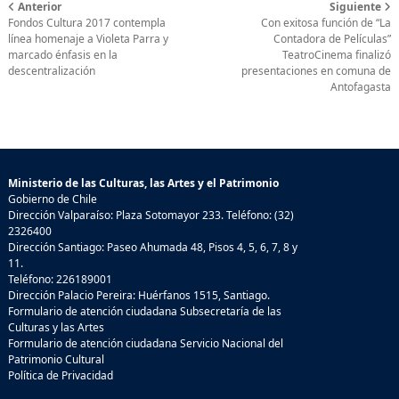
Anterior
Siguiente
Fondos Cultura 2017 contempla
Con exitosa función de “La
línea homenaje a Violeta Parra y
Contadora de Películas”
marcado énfasis en la
TeatroCinema finalizó
descentralización
presentaciones en comuna de
Antofagasta
Ministerio de las Culturas, las Artes y el Patrimonio
Gobierno de Chile
Dirección Valparaíso: Plaza Sotomayor 233. Teléfono: (32)
2326400
Dirección Santiago: Paseo Ahumada 48, Pisos 4, 5, 6, 7, 8 y
11.
Teléfono: 226189001
Dirección Palacio Pereira: Huérfanos 1515, Santiago.
Formulario de atención ciudadana Subsecretaría de las
Culturas y las Artes
Formulario de atención ciudadana Servicio Nacional del
Patrimonio Cultural
Política de Privacidad