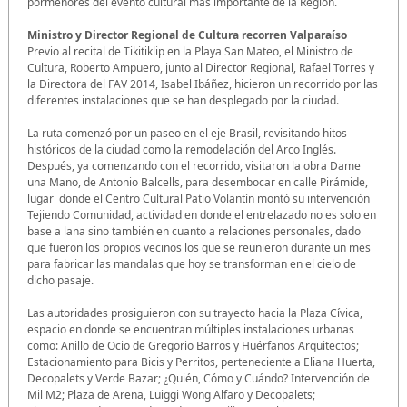
pormenores del evento cultural más importante de la Región.
Ministro y Director Regional de Cultura recorren Valparaíso
Previo al recital de Tikitiklip en la Playa San Mateo, el Ministro de
Cultura, Roberto Ampuero, junto al Director Regional, Rafael Torres y
la Directora del FAV 2014, Isabel Ibáñez, hicieron un recorrido por las
diferentes instalaciones que se han desplegado por la ciudad.
La ruta comenzó por un paseo en el eje Brasil, revisitando hitos
históricos de la ciudad como la remodelación del Arco Inglés.
Después, ya comenzando con el recorrido, visitaron la obra Dame
una Mano, de Antonio Balcells, para desembocar en calle Pirámide,
lugar donde el Centro Cultural Patio Volantín montó su intervención
Tejiendo Comunidad, actividad en donde el entrelazado no es solo en
base a lana sino también en cuanto a relaciones personales, dado
que fueron los propios vecinos los que se reunieron durante un mes
para fabricar las mandalas que hoy se transforman en el cielo de
dicho pasaje.
Las autoridades prosiguieron con su trayecto hacia la Plaza Cívica,
espacio en donde se encuentran múltiples instalaciones urbanas
como: Anillo de Ocio de Gregorio Barros y Huérfanos Arquitectos;
Estacionamiento para Bicis y Perritos, perteneciente a Eliana Huerta,
Decopalets y Verde Bazar; ¿Quién, Cómo y Cuándo? Intervención de
Mil M2; Plaza de Arena, Luiggi Wong Alfaro y Decopalets;