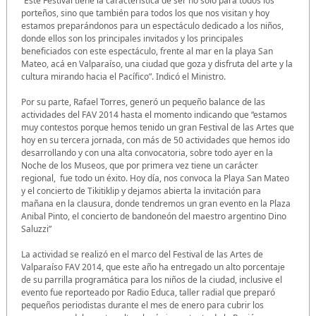
“Este Festival tiene la característica de ser no solo para todos los
porteños, sino que también para todos los que nos visitan y hoy
estamos preparándonos para un espectáculo dedicado a los niños,
donde ellos son los principales invitados y los principales
beneficiados con este espectáculo, frente al mar en la playa San
Mateo, acá en Valparaíso, una ciudad que goza y disfruta del arte y la
cultura mirando hacia el Pacífico”. Indicó el Ministro.
Por su parte, Rafael Torres, generó un pequeño balance de las
actividades del FAV 2014 hasta el momento indicando que “estamos
muy contestos porque hemos tenido un gran Festival de las Artes que
hoy en su tercera jornada, con más de 50 actividades que hemos ido
desarrollando y con una alta convocatoria, sobre todo ayer en la
Noche de los Museos, que por primera vez tiene un carácter
regional, fue todo un éxito. Hoy día, nos convoca la Playa San Mateo
y el concierto de Tikitiklip y dejamos abierta la invitación para
mañana en la clausura, donde tendremos un gran evento en la Plaza
Anibal Pinto, el concierto de bandoneón del maestro argentino Dino
Saluzzi”
La actividad se realizó en el marco del Festival de las Artes de
Valparaíso FAV 2014, que este año ha entregado un alto porcentaje
de su parrilla programática para los niños de la ciudad, inclusive el
evento fue reporteado por Radio Educa, taller radial que preparó
pequeños periodistas durante el mes de enero para cubrir los