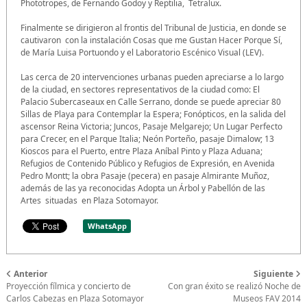
Phototropes, de Fernando Godoy y Reptilia, Tetralux.
Finalmente se dirigieron al frontis del Tribunal de Justicia, en donde se
cautivaron con la instalación Cosas que me Gustan Hacer Porque Sí,
de María Luisa Portuondo y el Laboratorio Escénico Visual (LEV).
Las cerca de 20 intervenciones urbanas pueden apreciarse a lo largo
de la ciudad, en sectores representativos de la ciudad como: El
Palacio Subercaseaux en Calle Serrano, donde se puede apreciar 80
Sillas de Playa para Contemplar la Espera; Fonópticos, en la salida del
ascensor Reina Victoria; Juncos, Pasaje Melgarejo; Un Lugar Perfecto
para Crecer, en el Parque Italia; Neón Porteño, pasaje Dimalow; 13
Kioscos para el Puerto, entre Plaza Aníbal Pinto y Plaza Aduana;
Refugios de Contenido Público y Refugios de Expresión, en Avenida
Pedro Montt; la obra Pasaje (pecera) en pasaje Almirante Muñoz,
además de las ya reconocidas Adopta un Árbol y Pabellón de las
Artes situadas en Plaza Sotomayor.
WhatsApp
Anterior
Siguiente
Proyección fílmica y concierto de
Con gran éxito se realizó Noche de
Carlos Cabezas en Plaza Sotomayor
Museos FAV 2014