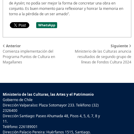
de Aysén; no podía ser mejor la forma de concretar una obra en
conjunto. Es buen momento para reflexionar y honrar la memoria en
torno a la pérdida de un ser amado”.
WhatsApp
Anterior
Siguiente
Comienza implementación del
Ministerio de las Culturas anuncia
Programa Puntos de Cultura en
resultados de segundo grupo de
Magallanes
líneas de Fondos Cultura 2024
Ministerio de las Culturas, las Artes y el Patrimonio
Gobierno de Chile
Dirección Valparaíso: Plaza Sotomayor 233. Teléfono: (32)
2326400
Dirección Santiago: Paseo Ahumada 48, Pisos 4, 5, 6, 7, 8 y
11.
Teléfono: 226189001
Dirección Palacio Pereira: Huérfanos 1515, Santiago.