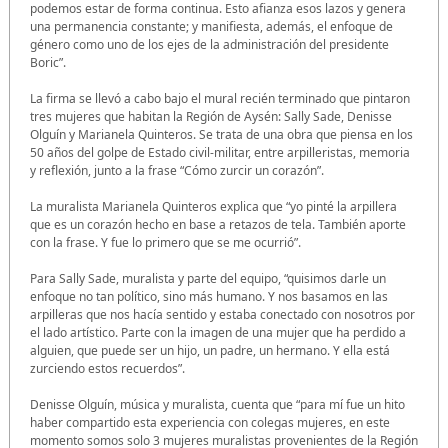
podemos estar de forma continua. Esto afianza esos lazos y genera
una permanencia constante; y manifiesta, además, el enfoque de
género como uno de los ejes de la administración del presidente
Boric”.
La firma se llevó a cabo bajo el mural recién terminado que pintaron
tres mujeres que habitan la Región de Aysén: Sally Sade, Denisse
Olguín y Marianela Quinteros. Se trata de una obra que piensa en los
50 años del golpe de Estado civil-militar, entre arpilleristas, memoria
y reflexión, junto a la frase “Cómo zurcir un corazón”.
La muralista Marianela Quinteros explica que “yo pinté la arpillera
que es un corazón hecho en base a retazos de tela. También aporte
con la frase. Y fue lo primero que se me ocurrió”.
Para Sally Sade, muralista y parte del equipo,
“quisimos darle un
enfoque no tan político, sino más humano. Y nos basamos en las
arpilleras que nos hacía sentido y estaba conectado con nosotros por
el lado artístico. Parte con la imagen de una mujer que ha perdido a
alguien, que puede ser un hijo, un padre, un hermano. Y ella está
zurciendo estos recuerdos”.
Denisse Olguín, música y muralista, cuenta que “para mí fue un hito
haber compartido esta experiencia con colegas mujeres, en este
momento somos solo 3 mujeres muralistas provenientes de la Región