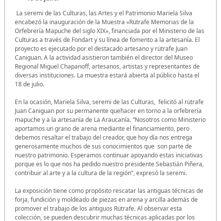
La seremi de las Culturas, las Artes y el Patrimonio Mariela Silva
encabezó la inauguración de la Muestra «Rütrafe Memorias de la
Orfebrería Mapuche del siglo XIX», financiada por el Ministerio de las
Culturas a través de Fondart y su línea de fomento a la artesanía. El
proyecto es ejecutado por el destacado artesano y rütrafe Juan
Caniguan. A la actividad asistieron también el director del Museo
Regional Miguel Chapanoff, artesanos, artistas y representantes de
diversas instituciones. La muestra estará abierta al público hasta el
18 de julio.
En la ocasión, Mariela Silva, seremi de las Culturas, felicitó al rütrafe
Juan Caniguan por su permanente quehacer en torno a la orfebrería
mapuche y a la artesanía de La Araucanía. “Nosotros como Ministerio
aportamos un grano de arena mediante el financiamiento, pero
debemos resaltar el trabajo del creador, que hoy día nos entrega
generosamente muchos de sus conocimientos que son parte de
nuestro patrimonio. Esperamos continuar apoyando estas iniciativas
porque es lo que nos ha pedido nuestro presidente Sebastián Piñera,
contribuir al arte y a la cultura de la región”, expresó la seremi.
La exposición tiene como propósito rescatar las antiguas técnicas de
forja, fundición y moldeado de piezas en arena y arcilla además de
promover el trabajo de los antiguos Rütrafe. Al observar esta
colección, se pueden descubrir muchas técnicas aplicadas por los