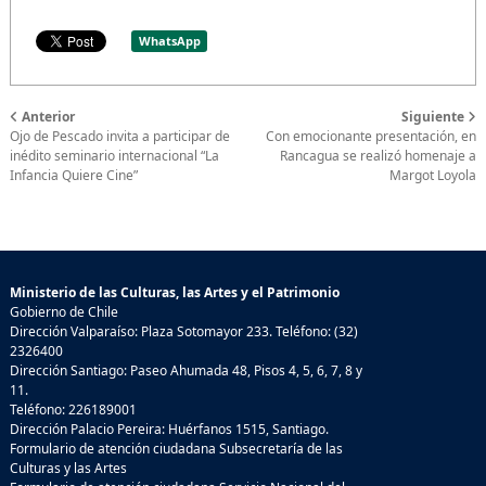
WhatsApp
Anterior
Siguiente
Ojo de Pescado invita a participar de
Con emocionante presentación, en
inédito seminario internacional “La
Rancagua se realizó homenaje a
Infancia Quiere Cine”
Margot Loyola
Ministerio de las Culturas, las Artes y el Patrimonio
Gobierno de Chile
Dirección Valparaíso: Plaza Sotomayor 233. Teléfono: (32)
2326400
Dirección Santiago: Paseo Ahumada 48, Pisos 4, 5, 6, 7, 8 y
11.
Teléfono: 226189001
Dirección Palacio Pereira: Huérfanos 1515, Santiago.
Formulario de atención ciudadana Subsecretaría de las
Culturas y las Artes