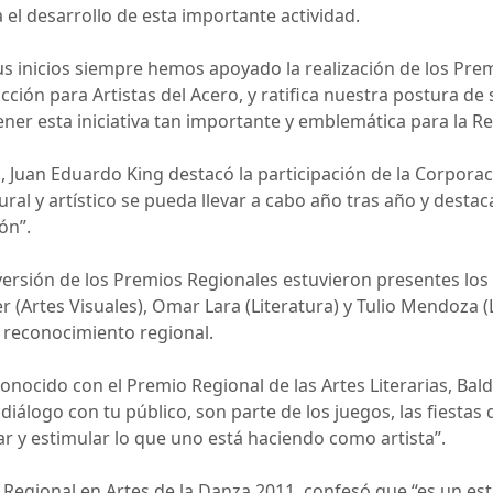
el desarrollo de esta importante actividad.
s inicios siempre hemos apoyado la realización de los Premi
ción para Artistas del Acero, y ratifica nuestra postura de 
ner esta iniciativa tan importante y emblemática para la Re
, Juan Eduardo King destacó la participación de la Corporaci
al y artístico se pueda llevar a cabo año tras año y destacar
ón”.
ersión de los Premios Regionales estuvieron presentes los a
 (Artes Visuales), Omar Lara (Literatura) y Tulio Mendoza (
 reconocimiento regional.
onocido con el Premio Regional de las Artes Literarias, Bald
iálogo con tu público, son parte de los juegos, las fiestas 
 y estimular lo que uno está haciendo como artista”.
 Regional en Artes de la Danza 2011, confesó que “es un e