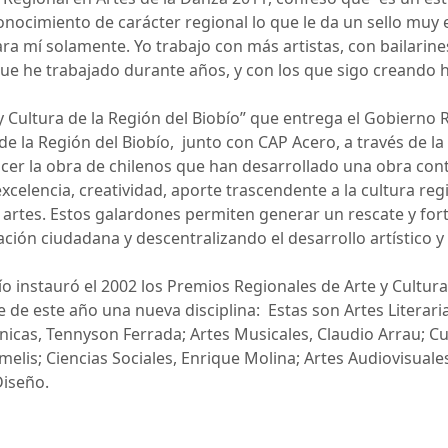
conocimiento de carácter regional lo que le da un sello muy 
a mí solamente. Yo trabajo con más artistas, con bailarines
que he trabajado durante años, y con los que sigo creando 
 Cultura de la Región del Biobío”
que entrega el Gobierno R
 de la Región del Biobío,
junto con CAP Acero, a través de la
cer la obra de chilenos que han desarrollado una obra con
celencia, creatividad, aporte trascendente a la cultura regi
 artes. Estos galardones permiten generar un rescate y fort
ción ciudadana y descentralizando el desarrollo artístico y 
bío instauró el 2002 los Premios Regionales de Arte y Cultu
e de este año una nueva disciplina: Estas son Artes Literaria
énicas, Tennyson Ferrada; Artes Musicales, Claudio Arrau; Cul
imelis; Ciencias Sociales, Enrique Molina; Artes Audiovisual
Diseño.