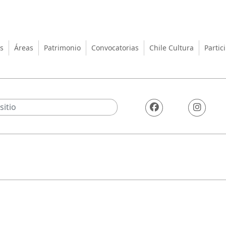
turas, las Artes y el Patrimo
s
Áreas
Patrimonio
Convocatorias
Chile Cultura
Partic
2