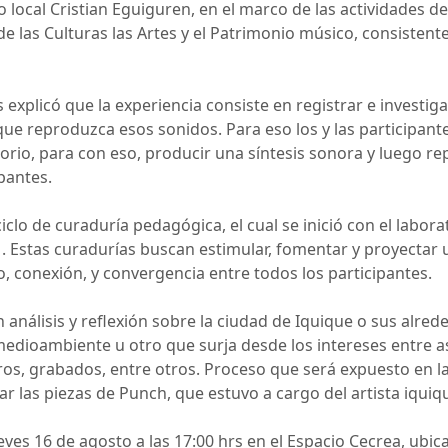
o local Cristian Eguiguren, en el marco de las actividades 
de las Culturas las Artes y el Patrimonio músico, consistent
 explicó que la experiencia consiste en registrar e investig
ue reproduzca esos sonidos. Para eso los y las participant
rio, para con eso, producir una síntesis sonora y luego rep
ipantes.
iclo de curaduría pedagógica, el cual se inició con el labor
” . Estas curadurías buscan estimular, fomentar y proyectar
, conexión, y convergencia entre todos los participantes.
análisis y reflexión sobre la ciudad de Iquique o sus alre
edioambiente u otro que surja desde los intereses entre asi
ros, grabados, entre otros. Proceso que será expuesto en la 
r las piezas de Punch, que estuvo a cargo del artista iqui
jueves 16 de agosto a las 17:00 hrs en el Espacio Cecrea, u