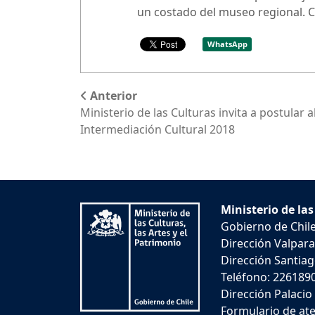
un costado del museo regional. C
WhatsApp
Anterior
Ministerio de las Culturas invita a postular
Intermediación Cultural 2018
Ministerio de las
Gobierno de Chil
Dirección Valpara
Dirección Santiago
Teléfono: 226189
Dirección Palacio
Formulario de ate