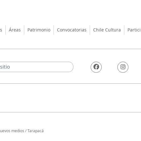
turas, las Artes y el Patrimo
s
Áreas
Patrimonio
Convocatorias
Chile Cultura
Partic
uevos medios
/
Tarapacá