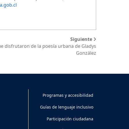
a.gob.cl
Siguiente
ue disfrutaron de la poesía urbana de Gladys
González
Programas y accesibilidad
Guías de lenguaje inclusivo
Participación ciudadana