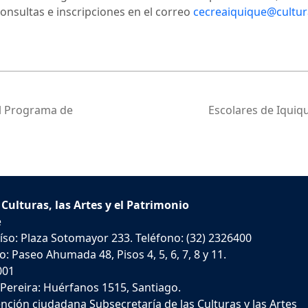
onsultas e inscripciones en el correo
cecreaiquique@cultur
 al Programa de
Escolares de Iquiq
 Culturas, las Artes y el Patrimonio
e
íso: Plaza Sotomayor 233. Teléfono: (32) 2326400
: Paseo Ahumada 48, Pisos 4, 5, 6, 7, 8 y 11.
001
 Pereira: Huérfanos 1515, Santiago.
nción ciudadana Subsecretaría de las Culturas y las Artes