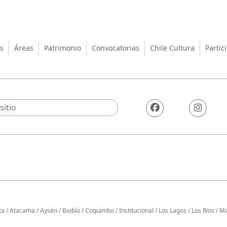
turas, las Artes y el Patrimo
s
Áreas
Patrimonio
Convocatorias
Chile Cultura
Partic
ta
/
Atacama
/
Aysén
/
Biobío
/
Coquimbo
/
Institucional
/
Los Lagos
/
Los Ríos
/
Ma