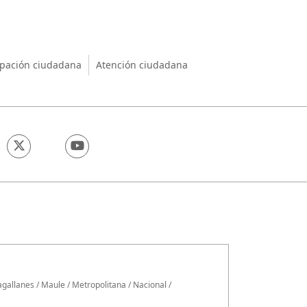
nio
ipación ciudadana
Atención ciudadana
gallanes
/
Maule
/
Metropolitana
/
Nacional
/