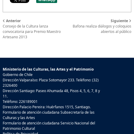
Anterior
Siguiente
Consejo de la Cultura lanza
Bafona realiza diálogos y coloquios
convocatoria para Premio Maestro
abiertos al público
Artesano 2013
Ministerio de las Culturas, las Artes y el Patrimonio
Gobierno de Chile
Dirección Valparaíso: Plaza Sotomayor 233. Teléfono: (32)
2326400
Dirección Santiago: Paseo Ahumada 48, Pisos 4, 5, 6, 7, 8 y
11.
Teléfono: 226189001
Dirección Palacio Pereira: Huérfanos 1515, Santiago.
Formulario de atención ciudadana Subsecretaría de las
Culturas y las Artes
Formulario de atención ciudadana Servicio Nacional del
Patrimonio Cultural
Política de Privacidad