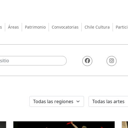
turas, las Artes y el Patrimo
s
Áreas
Patrimonio
Convocatorias
Chile Cultura
Partic