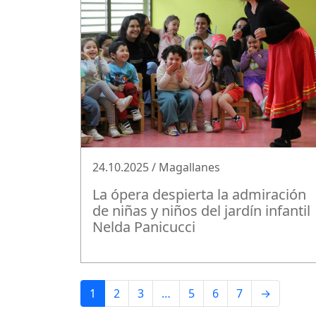
24.10.2025 / Magallanes
La ópera despierta la admiración
de niñas y niños del jardín infantil
Nelda Panicucci
1
2
3
…
5
6
7
→