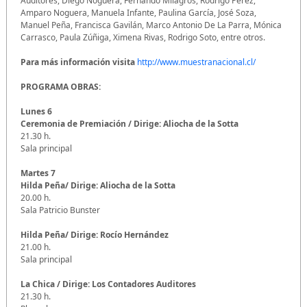
Auditores, Diego Noguera, Fernando Milagros, Rodrigo Pérez,
Amparo Noguera, Manuela Infante, Paulina García, José Soza,
Manuel Peña, Francisca Gavilán, Marco Antonio De La Parra, Mónica
Carrasco, Paula Zúñiga, Ximena Rivas, Rodrigo Soto, entre otros.
Para más información visita
http://www.muestranacional.cl/
PROGRAMA OBRAS:
Lunes 6
Ceremonia de Premiación / Dirige: Aliocha de la Sotta
21.30 h.
Sala principal
Martes 7
Hilda Peña/ Dirige: Aliocha de la Sotta
20.00 h.
Sala Patricio Bunster
Hilda Peña/ Dirige: Rocío Hernández
21.00 h.
Sala principal
La Chica / Dirige: Los Contadores Auditores
21.30 h.