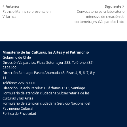
Anterior
Siguiente
Patricio Manns se presenta en
Convocatoria para laboratorio
Villarrica
intensivo de creación de
cortometrajes «Valparaíso Lab»
Ministerio de las Culturas, las Artes y el Patrimonio
Gobierno de Chile
Dirección Valparaíso: Plaza Sotomayor 233. Teléfono: (32)
2326400
Dirección Santiago: Paseo Ahumada 48, Pisos 4, 5, 6, 7, 8 y
11.
Teléfono: 226189001
Dirección Palacio Pereira: Huérfanos 1515, Santiago.
Formulario de atención ciudadana Subsecretaría de las
Culturas y las Artes
Formulario de atención ciudadana Servicio Nacional del
Patrimonio Cultural
Política de Privacidad