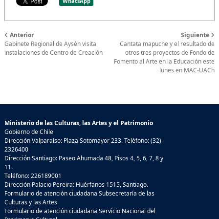
WhatsApp
Anterior
Siguiente
Gabinete Regional de Aysén visita
Cantata mapuche y el resultado de
instalaciones de Centro de Creación
otros tres proyectos de Fondo de
Fomento al Arte en la Educación este
lunes en MAC-UACh
Ministerio de las Culturas, las Artes y el Patrimonio
Gobierno de Chile
Dirección Valparaíso: Plaza Sotomayor 233. Teléfono: (32)
2326400
Dirección Santiago: Paseo Ahumada 48, Pisos 4, 5, 6, 7, 8 y
11.
Teléfono: 226189001
Dirección Palacio Pereira: Huérfanos 1515, Santiago.
Formulario de atención ciudadana Subsecretaría de las
Culturas y las Artes
Formulario de atención ciudadana Servicio Nacional del