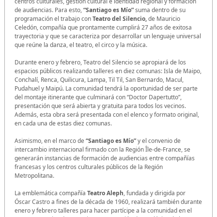
centros culturales, gestión cultural e identidad regional y formación
de audiencias. Para esto,
“Santiago es Mío”
suma dentro de su
programación el trabajo con
Teatro del Silencio,
de Mauricio
Celedón, compañía que prontamente cumplirá 27 años de exitosa
trayectoria y que se caracteriza por desarrollar un lenguaje universal
que reúne la danza, el teatro, el circo y la música.
Durante enero y febrero, Teatro del Silencio se apropiará de los
espacios públicos realizando talleres en diez comunas: Isla de Maipo,
Conchalí, Renca, Quilicura, Lampa, Til Til, San Bernardo, Macul,
Pudahuel y Maipú. La comunidad tendrá la oportunidad de ser parte
del montaje itinerante que culminará con “Doctor Dapertutto”,
presentación que será abierta y gratuita para todos los vecinos.
Además, esta obra será presentada con el elenco y formato original,
en cada una de estas diez comunas.
Asimismo, en el marco de
“Santiago es Mío”
y el convenio de
intercambio internacional firmado con la Región Île-de-France, se
generarán instancias de formación de audiencias entre compañías
francesas y los centros culturales públicos de la Región
Metropolitana.
La emblemática compañía
Teatro Aleph
, fundada y dirigida por
Óscar Castro a fines de la década de 1960, realizará también durante
enero y febrero talleres para hacer partícipe a la comunidad en el