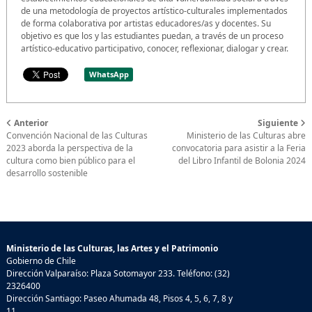
de una metodología de proyectos artístico-culturales implementados
de forma colaborativa por artistas educadores/as y docentes. Su
objetivo es que los y las estudiantes puedan, a través de un proceso
artístico-educativo participativo, conocer, reflexionar, dialogar y crear.
WhatsApp
Anterior
Siguiente
Convención Nacional de las Culturas
Ministerio de las Culturas abre
2023 aborda la perspectiva de la
convocatoria para asistir a la Feria
cultura como bien público para el
del Libro Infantil de Bolonia 2024
desarrollo sostenible
Ministerio de las Culturas, las Artes y el Patrimonio
Gobierno de Chile
Dirección Valparaíso: Plaza Sotomayor 233. Teléfono: (32)
2326400
Dirección Santiago: Paseo Ahumada 48, Pisos 4, 5, 6, 7, 8 y
11.