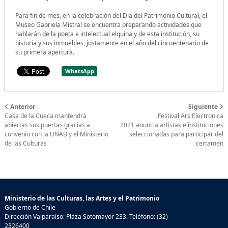
Para fin de mes, en la celebración del Día del Patrimonio Cultural, el
Museo Gabriela Mistral se encuentra preparando actividades que
hablarán de la poeta e intelectual elquina y de esta institución, su
historia y sus inmuebles, justamente en el año del cincuentenario de
su primera apertura.
WhatsApp
Anterior
Siguiente
Casa de la Cueca mantendrá
Festival Ars Electronica
abiertas sus puertas gracias a
2021 anuncia artistas e instituciones
convenio con la UNAB y el Ministerio
seleccionadas para participar del
de las Culturas
certamen
Ministerio de las Culturas, las Artes y el Patrimonio
Gobierno de Chile
Dirección Valparaíso: Plaza Sotomayor 233. Teléfono: (32)
2326400