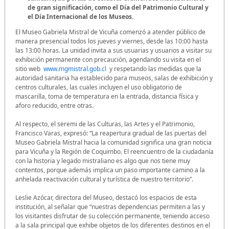
de gran significación, como el Día del Patrimonio Cultural y
el Día Internacional de los Museos.
El Museo Gabriela Mistral de Vicuña comenzó a atender público de
manera presencial todos los jueves y viernes, desde las 10:00 hasta
las 13:00 horas. La unidad invita a sus usuarias y usuarios a visitar su
exhibición permanente con precaución, agendando su visita en el
sitio web
www.mgmistral.gob.cl
y respetando las medidas que la
autoridad sanitaria ha establecido para museos, salas de exhibición y
centros culturales, las cuales incluyen el uso obligatorio de
mascarilla, toma de temperatura en la entrada, distancia física y
aforo reducido, entre otras.
Al respecto, el seremi de las Culturas, las Artes y el Patrimonio,
Francisco Varas, expresó: “La reapertura gradual de las puertas del
Museo Gabriela Mistral hacia la comunidad significa una gran noticia
para Vicuña y la Región de Coquimbo. El reencuentro de la ciudadanía
con la historia y legado mistraliano es algo que nos tiene muy
contentos, porque además implica un paso importante camino a la
anhelada reactivación cultural y turística de nuestro territorio”.
Leslie Azócar, directora del Museo, destacó los espacios de esta
institución, al señalar que “nuestras dependencias permiten a las y
los visitantes disfrutar de su colección permanente, teniendo acceso
a la sala principal que exhibe objetos de los diferentes destinos en el