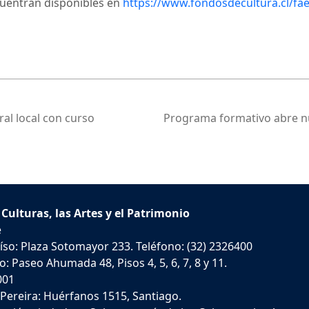
cuentran disponibles en
https://www.fondosdecultura.cl/fae
ral local con curso
Programa formativo abre nu
 Culturas, las Artes y el Patrimonio
e
íso: Plaza Sotomayor 233. Teléfono: (32) 2326400
: Paseo Ahumada 48, Pisos 4, 5, 6, 7, 8 y 11.
001
 Pereira: Huérfanos 1515, Santiago.