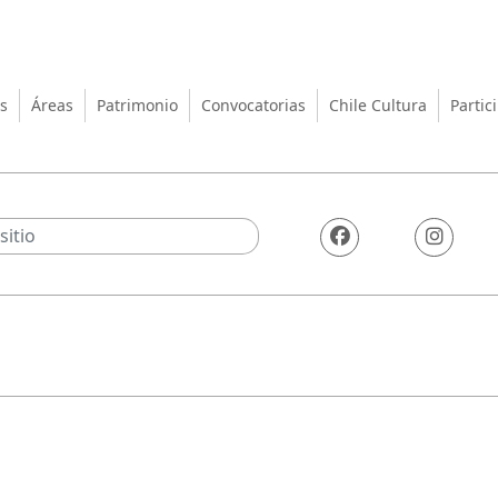
turas, las Artes y el Patrimo
s
Áreas
Patrimonio
Convocatorias
Chile Cultura
Partic