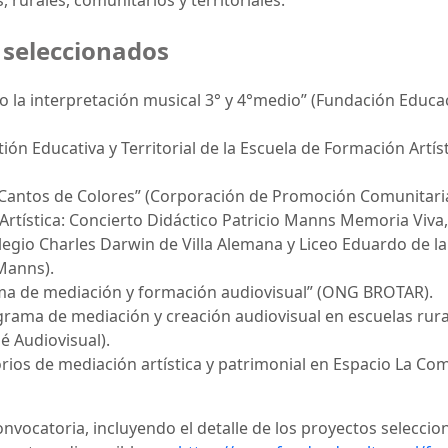
, rurales, comunitarios y territoriales.
 seleccionados
o la interpretación musical 3° y 4°medio” (Fundación Educac
tión Educativa y Territorial de la Escuela de Formación Artí
 Cantos de Colores” (Corporación de Promoción Comunitari
rtística: Concierto Didáctico Patricio Manns Memoria Viva,
olegio Charles Darwin de Villa Alemana y Liceo Eduardo de l
 Manns).
ama de mediación y formación audiovisual” (ONG BROTAR).
ograma de mediación y creación audiovisual en escuelas rura
é Audiovisual).
orios de mediación artística y patrimonial en Espacio La C
nvocatoria, incluyendo el detalle de los proyectos seleccion