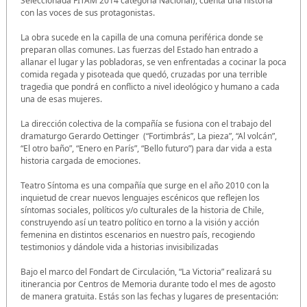
Seleccionada FITAM 2014 categoría Nacional), cuenta una historia
con las voces de sus protagonistas.
La obra sucede en la capilla de una comuna periférica donde se
preparan ollas comunes. Las fuerzas del Estado han entrado a
allanar el lugar y las pobladoras, se ven enfrentadas a cocinar la poca
comida regada y pisoteada que quedó, cruzadas por una terrible
tragedia que pondrá en conflicto a nivel ideológico y humano a cada
una de esas mujeres.
La dirección colectiva de la compañía se fusiona con el trabajo del
dramaturgo Gerardo Oettinger (“Fortimbrás”, La pieza”, “Al volcán”,
“El otro baño”, “Enero en París”, “Bello futuro”) para dar vida a esta
historia cargada de emociones.
Teatro Síntoma es una compañía que surge en el año 2010 con la
inquietud de crear nuevos lenguajes escénicos que reflejen los
síntomas sociales, políticos y/o culturales de la historia de Chile,
construyendo así un teatro político en torno a la visión y acción
femenina en distintos escenarios en nuestro país, recogiendo
testimonios y dándole vida a historias invisibilizadas
Bajo el marco del Fondart de Circulación, “La Victoria” realizará su
itinerancia por Centros de Memoria durante todo el mes de agosto
de manera gratuita. Estás son las fechas y lugares de presentación: