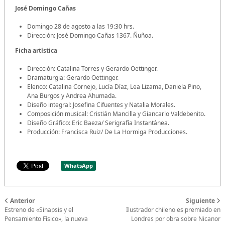
José Domingo Cañas
Domingo 28 de agosto a las 19:30 hrs.
Dirección: José Domingo Cañas 1367. Ñuñoa.
Ficha artística
Dirección: Catalina Torres y Gerardo Oettinger.
Dramaturgia: Gerardo Oettinger.
Elenco: Catalina Cornejo, Lucía Díaz, Lea Lizama, Daniela Pino,
Ana Burgos y Andrea Ahumada.
Diseño integral: Josefina Cifuentes y Natalia Morales.
Composición musical: Cristián Mancilla y Giancarlo Valdebenito.
Diseño Gráfico: Eric Baeza/ Serigrafía Instantánea.
Producción: Francisca Ruiz/ De La Hormiga Producciones.
WhatsApp
Anterior
Siguiente
Estreno de «Sinapsis y el
Ilustrador chileno es premiado en
Pensamiento Físico», la nueva
Londres por obra sobre Nicanor