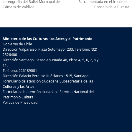
coreografía del Ballet Municipal de
Parra montada en el frontis del
Cámara de Valdivia
Consejo de la Cultura
Ministerio de las Culturas, las Artes y el Patrimonio
Gobierno de Chile
Dirección Valparaíso: Plaza Sotomayor 233. Teléfono: (32)
2326400
Dirección Santiago: Paseo Ahumada 48, Pisos 4, 5, 6, 7, 8 y
11.
Teléfono: 226189001
Dirección Palacio Pereira: Huérfanos 1515, Santiago.
Formulario de atención ciudadana Subsecretaría de las
Culturas y las Artes
Formulario de atención ciudadana Servicio Nacional del
Patrimonio Cultural
Política de Privacidad