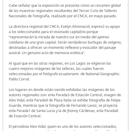
Cabe señalar que la exposición se presenta como un resumen global
de las muestras regionales resultantes del Tercer Ciclo de Talleres
Nacionales de Fotografía, realizado por el CNCA, en mayo pasado.
La directora regional del CNCA, Evelyn Almonacid, expresó su apoyo
a los seleccionados para el visionado capitalino porque
“representarán la mirada de nuestro sur en medio del ajetreo
cotidiano de una gran capital. Serán verdaderas burbujas de oxígeno,
destinadas a ofrecer un momento reflexivo y evocador del paisaje
austral. Un genuino acto de memoria estética”.
Al igual que en las otras regiones, en Los Lagos se eligieron las
cuatro mejores imágenes de los talleres, las cuales fueron
seleccionadas por el fotógrafo ecuatoriano -de National Geographic-
Pablo Corral.
Los lugares en donde están siendo exhibidas las imágenes de los
autores regionales son: enla Parada3 de Estación Central, imagen de
Alex Vidal, enla Parada9 de Plaza Italia se exhibe fotografía de Felipe
Guarda, mientras que la fotografía de Fernando Lavoz, se proyecta
enla Parada1 de Santa Lucia y la de Jhonny Cárdenas, enla Parada8
de Estación Central.
El periodista Alex Vidal, quien es uno de los autores seleccionados,