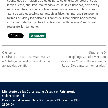
cuenta que su imagen elegida es parte de un ensayo fotográfico de
largo aliento, que lleva realizando a los paisajes urbanos, personas y
espacios interiores de la población en donde creció en Llanquihue.
“Este trabajo es totalmente autobiográfico, me interesa registrar las
formas de vida y los paisajes urbanos del lugar donde nací y como
con el paso del tiempo ha ido sufriendo modificaciones”, explicó el
fotógrafo llanquihuano.
WhatsApp
Anterior
Siguiente
La Gira Teatro Mori Movistar vuelve
Antropólogo Claudio Mercado
a Antofagasta con las comedias más
publica libro “Chosto Ulloa y Santos
aplaudidas del año
Rubio. Dos cantores nombrados”
Ministerio de las Culturas, las Artes y el Patrimonio
Gobierno de Chile
Dirección Valparaíso: Plaza Sotomayor 233. Teléfono: (32)
2326400