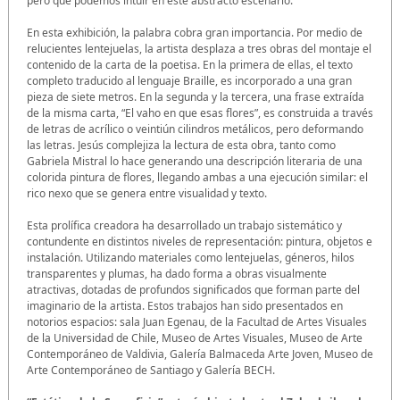
pero que podemos intuir en este abstracto escenario.
En esta exhibición, la palabra cobra gran importancia. Por medio de
relucientes lentejuelas, la artista desplaza a tres obras del montaje el
contenido de la carta de la poetisa. En la primera de ellas, el texto
completo traducido al lenguaje Braille, es incorporado a una gran
pieza de siete metros. En la segunda y la tercera, una frase extraída
de la misma carta, “El vaho en que esas flores”, es construida a través
de letras de acrílico o veintiún cilindros metálicos, pero deformando
las letras. Jesús complejiza la lectura de esta obra, tanto como
Gabriela Mistral lo hace generando una descripción literaria de una
colorida pintura de flores, llegando ambas a una ejecución similar: el
rico nexo que se genera entre visualidad y texto.
Esta prolífica creadora ha desarrollado un trabajo sistemático y
contundente en distintos niveles de representación: pintura, objetos e
instalación. Utilizando materiales como lentejuelas, géneros, hilos
transparentes y plumas, ha dado forma a obras visualmente
atractivas, dotadas de profundos significados que forman parte del
imaginario de la artista. Estos trabajos han sido presentados en
notorios espacios: sala Juan Egenau, de la Facultad de Artes Visuales
de la Universidad de Chile, Museo de Artes Visuales, Museo de Arte
Contemporáneo de Valdivia, Galería Balmaceda Arte Joven, Museo de
Arte Contemporáneo de Santiago y Galería BECH.