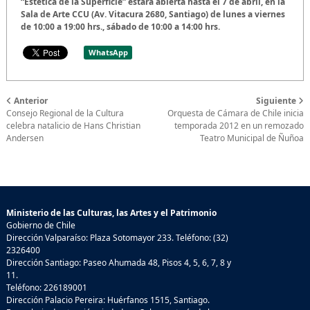
“Estética de la Superficie” estará abierta hasta el 7 de abril, en la
Sala de Arte CCU (Av. Vitacura 2680, Santiago) de lunes a viernes
de 10:00 a 19:00 hrs., sábado de 10:00 a 14:00 hrs.
WhatsApp
Anterior
Siguiente
Consejo Regional de la Cultura
Orquesta de Cámara de Chile inicia
celebra natalicio de Hans Christian
temporada 2012 en un remozado
Andersen
Teatro Municipal de Ñuñoa
Ministerio de las Culturas, las Artes y el Patrimonio
Gobierno de Chile
Dirección Valparaíso: Plaza Sotomayor 233. Teléfono: (32)
2326400
Dirección Santiago: Paseo Ahumada 48, Pisos 4, 5, 6, 7, 8 y
11.
Teléfono: 226189001
Dirección Palacio Pereira: Huérfanos 1515, Santiago.