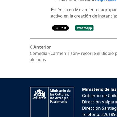
Escénica en Movimiento, agrupaci
activo en la creación de instanci
WhatsApp
Anterior
Comedia «Carmen Tizón» recorre el Biobío 
alejadas
Ministerio de las
Gobierno de Chil
Dirección Valpara
Dirección Santiago
Teléfono: 226189