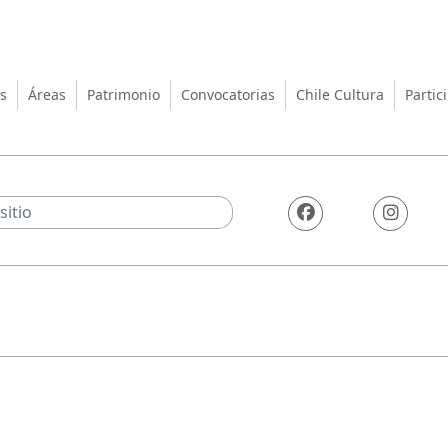
turas, las Artes y el Patrimo
s
Áreas
Patrimonio
Convocatorias
Chile Cultura
Partic