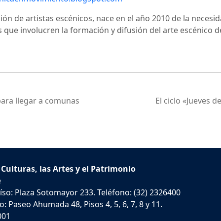
ón de artistas escénicos, nace en el año 2010 de la necesi
as que involucren la formación y difusión del arte escénico 
para llegar a comunas
El ciclo «Jueves d
 Culturas, las Artes y el Patrimonio
e
íso: Plaza Sotomayor 233. Teléfono: (32) 2326400
: Paseo Ahumada 48, Pisos 4, 5, 6, 7, 8 y 11.
001