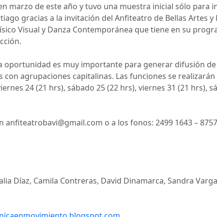
n marzo de este año y tuvo una muestra inicial sólo para i
ntiago gracias a la invitación del Anfiteatro de Bellas Artes
 Físico Visual y Danza Contemporánea que tiene en su progr
icción.
 oportunidad es muy importante para generar difusión de s
 con agrupaciones capitalinas. Las funciones se realizarán
viernes 24 (21 hrs), sábado 25 (22 hrs), viernes 31 (21 hrs),
en anfiteatrobavi@gmail.com o a los fonos: 2499 1643 – 875
talia Díaz, Camila Contreras, David Dinamarca, Sandra Varga
enicaenmovimiento.blogspot.com