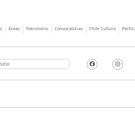
turas, las Artes y el Patrimo
s
Áreas
Patrimonio
Convocatorias
Chile Cultura
Partic