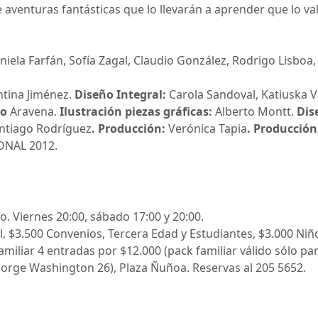
 aventuras fantásticas que lo llevarán a aprender que lo val
niela Farfán, Sofía Zagal, Claudio González, Rodrigo Lisboa
ntina Jiménez.
Diseño Integral:
Carola Sandoval, Katiuska V
io
Aravena.
Ilustración piezas gráficas:
Alberto Montt.
Dis
ntiago Rodríguez
. Producción:
Verónica Tapia
. Producción
ONAL 2012.
o. Viernes 20:00, sábado 17:00 y 20:00.
, $3.500 Convenios, Tercera Edad y Estudiantes, $3.000 Niño
amiliar 4 entradas por $12.000 (pack familiar válido sólo par
(Jorge Washington 26), Plaza Ñuñoa. Reservas al 205 5652.