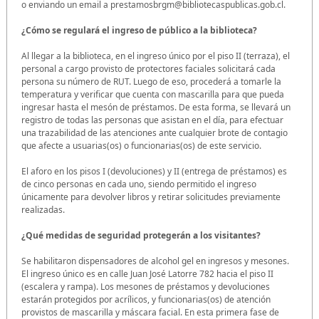
o enviando un email a prestamosbrgm@bibliotecaspublicas.gob.cl.
¿Cómo se regulará el ingreso de público a la biblioteca?
Al llegar a la biblioteca, en el ingreso único por el piso II (terraza), el
personal a cargo provisto de protectores faciales solicitará cada
persona su número de RUT. Luego de eso, procederá a tomarle la
temperatura y verificar que cuenta con mascarilla para que pueda
ingresar hasta el mesón de préstamos. De esta forma, se llevará un
registro de todas las personas que asistan en el día, para efectuar
una trazabilidad de las atenciones ante cualquier brote de contagio
que afecte a usuarias(os) o funcionarias(os) de este servicio.
El aforo en los pisos I (devoluciones) y II (entrega de préstamos) es
de cinco personas en cada uno, siendo permitido el ingreso
únicamente para devolver libros y retirar solicitudes previamente
realizadas.
¿Qué medidas de seguridad protegerán a los visitantes?
Se habilitaron dispensadores de alcohol gel en ingresos y mesones.
El ingreso único es en calle Juan José Latorre 782 hacia el piso II
(escalera y rampa). Los mesones de préstamos y devoluciones
estarán protegidos por acrílicos, y funcionarias(os) de atención
provistos de mascarilla y máscara facial. En esta primera fase de