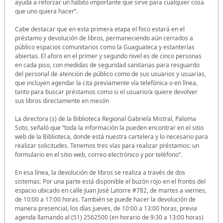
ayuda a reforzar un hábito importante que sirve para cualquier cosa
que uno quiera hacer”.
Cabe destacar que en esta primera etapa el foco estará en el
préstamo y devolución de libros, permaneciendo aún cerrados a
público espacios comunitarios como la Guaguateca y estanterías
abiertas. El aforo en el primer y segundo nivel es de cinco personas
en cada piso, con medidas de seguridad sanitarias para resguardo
del personal de atención de público como de sus usuarios y usuarias,
que incluyen agendar la cita previamente vía telefónica o en línea,
tanto para buscar préstamos como si el usuario/a quiere devolver
sus libros directamente en mesón
La directora (s) de la Biblioteca Regional Gabriela Mistral, Paloma
Soto, señaló que “toda la información la pueden encontrar en el sitio
web de la Biblioteca, donde está nuestra cartelera y lo necesario para
realizar solicitudes. Tenemos tres vías para realizar préstamos: un
formulario en el sitio web, correo electrónico y por teléfono”.
En esa línea, la devolución de libros se realiza a través de dos
sistemas. Por una parte está disponible el buzón rojo en el frontis del
espacio ubicado en calle Juan José Latorre #782, de martes a viernes,
de 10:00 a 17:00 horas. También se puede hacer la devolución de
manera presencial, los días jueves, de 10:00 a 13:00 horas, previa
agenda llamando al (51) 2562500 (en horario de 9:30 a 13:00 horas)