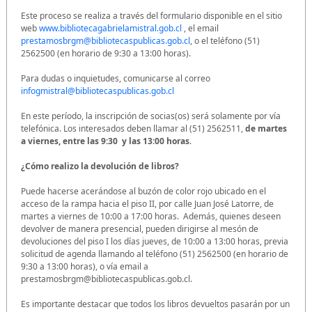
Este proceso se realiza a través del formulario disponible en el sitio
web
www.bibliotecagabrielamistral.gob.cl
, el email
prestamosbrgm@bibliotecaspublicas.gob.cl
, o el teléfono (51)
2562500 (en horario de 9:30 a 13:00 horas).
Para dudas o inquietudes, comunicarse al correo
infogmistral@bibliotecaspublicas.gob.cl
En este período, la inscripción de socias(os) será solamente por vía
telefónica. Los interesados deben llamar al (51) 2562511,
de martes
a viernes, entre las 9:30 y las 13:00 horas
.
¿Cómo realizo la devolución de libros?
Puede hacerse acerándose al buzón de color rojo ubicado en el
acceso de la rampa hacia el piso II, por calle Juan José Latorre, de
martes a viernes de 10:00 a 17:00 horas. Además, quienes deseen
devolver de manera presencial, pueden dirigirse al mesón de
devoluciones del piso I los días jueves, de 10:00 a 13:00 horas, previa
solicitud de agenda llamando al teléfono (51) 2562500 (en horario de
9:30 a 13:00 horas), o vía email a
prestamosbrgm@bibliotecaspublicas.gob.cl.
Es importante destacar que todos los libros devueltos pasarán por un