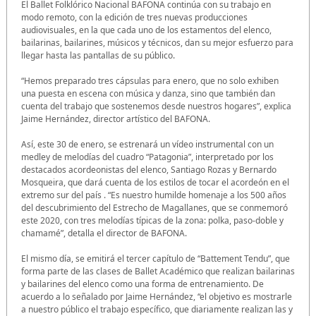
El Ballet Folklórico Nacional BAFONA continúa con su trabajo en
modo remoto, con la edición de tres nuevas producciones
audiovisuales, en la que cada uno de los estamentos del elenco,
bailarinas, bailarines, músicos y técnicos, dan su mejor esfuerzo para
llegar hasta las pantallas de su público.
“Hemos preparado tres cápsulas para enero, que no solo exhiben
una puesta en escena con música y danza, sino que también dan
cuenta del trabajo que sostenemos desde nuestros hogares”, explica
Jaime Hernández, director artístico del BAFONA.
Así, este 30 de enero, se estrenará un vídeo instrumental con un
medley de melodías del cuadro “Patagonia”, interpretado por los
destacados acordeonistas del elenco, Santiago Rozas y Bernardo
Mosqueira, que dará cuenta de los estilos de tocar el acordeón en el
extremo sur del país . “Es nuestro humilde homenaje a los 500 años
del descubrimiento del Estrecho de Magallanes, que se conmemoró
este 2020, con tres melodías típicas de la zona: polka, paso-doble y
chamamé”, detalla el director de BAFONA.
El mismo día, se emitirá el tercer capítulo de “Battement Tendu”, que
forma parte de las clases de Ballet Académico que realizan bailarinas
y bailarines del elenco como una forma de entrenamiento. De
acuerdo a lo señalado por Jaime Hernández, “el objetivo es mostrarle
a nuestro público el trabajo específico, que diariamente realizan las y