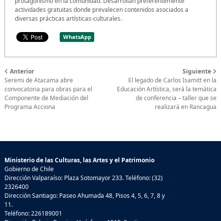
protagonismo en la comunidad. Desarrollan preferentemente
actividades gratuitas donde prevalecen contenidos asociados a
diversas prácticas artísticas-culturales.
WhatsApp
Anterior
Siguiente
Seremi de Atacama abre
El legado de Carlos Isamitt en la
convocatoria para obras para el
Educación Artística, será la temática
Componente de Mediación del
de conferencia – taller que se
Programa Acciona
realizará en Rancagua
Ministerio de las Culturas, las Artes y el Patrimonio
Gobierno de Chile
Dirección Valparaíso: Plaza Sotomayor 233. Teléfono: (32)
2326400
Dirección Santiago: Paseo Ahumada 48, Pisos 4, 5, 6, 7, 8 y
11.
Teléfono: 226189001