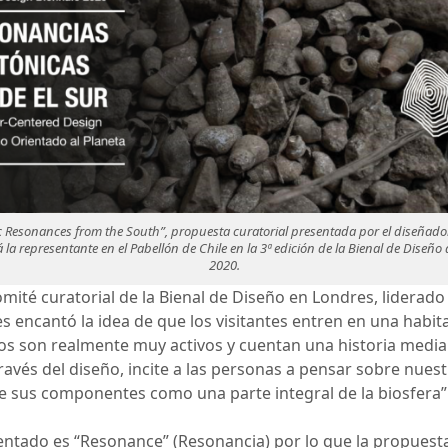
c Resonances from the South”, propuesta curatorial presentada por el diseñad
rá la representante en el Pabellón de Chile en la 3ª edición de la Bienal de Diseño
2020.
omité curatorial de la Bienal de Diseño en Londres, liderado 
es encantó la idea de que los visitantes entren en una hab
os son realmente muy activos y cuentan una historia median
través del diseño, incite a las personas a pensar sobre nues
e sus componentes como una parte integral de la biosfera”
sentado es “Resonance” (Resonancia) por lo que la propuest