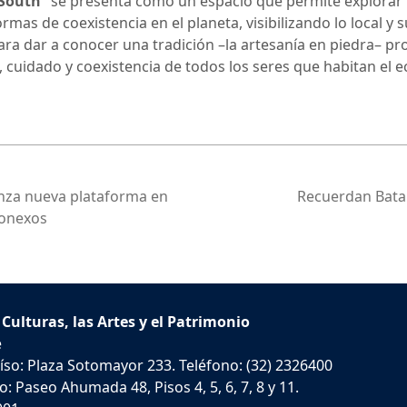
 South”
se presenta como un espacio que permite explorar l
formas de coexistencia en el planeta, visibilizando lo local 
para dar a conocer una tradición –la artesanía en piedra– p
, cuidado y coexistencia de todos los seres que habitan el 
nza nueva plataforma en
Recuerdan Batal
conexos
 Culturas, las Artes y el Patrimonio
e
íso: Plaza Sotomayor 233. Teléfono: (32) 2326400
: Paseo Ahumada 48, Pisos 4, 5, 6, 7, 8 y 11.