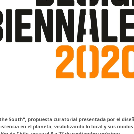
the South”, propuesta curatorial presentada por el dise
stencia en el planeta, visibilizando lo local y sus modo
lón de Chile, entre el 8 y 27 de septiembre próximo.