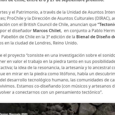
s Artes y el Patrimonio, a través de la Unidad de Asuntos In
tes; ProChile y la Dirección de Asuntos Culturales (DIRAC), 
ación con el British Council de Chile, anuncian que
“Tectoni
 por el diseñador
Marcos Chilet
, en conjunto a Pablo Herma
 Pabellón de Chile en la 3ª edición de la
Bienal de Diseño d
os en la ciudad de Londres, Reino Unido.
e el proyecto “consiste en una investigación sobre el sonido
ner en valor el trabajo en la piedra tanto en sus posibilida
ctiva; la idea de la resonancia, la artesanía y lo ancestr
ue en mirar en la piedra como litófono, había un descubri
 del desarrollo tecnológico humano, las comunidades de cante
ivimos. Estamos co-diseñando (con músicos y artesanos de
 volver a conectarnos con un pensamiento tectónico”.