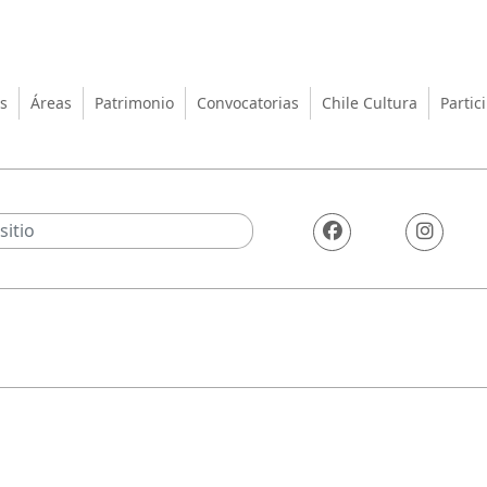
turas, las Artes y el Patrimo
s
Áreas
Patrimonio
Convocatorias
Chile Cultura
Partic