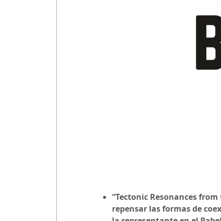
“Tectonic Resonances from 
repensar las formas de coexi
la representante en el Pabel