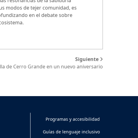
as resonancias de la sabiduría
y sus modos de tejer comunidad, es
rofundizando en el debate sobre
ecosistema.
Siguiente
la de Cerro Grande en un nuevo aniversario
Programas y accesibilidad
Guías de lenguaje inclusivo