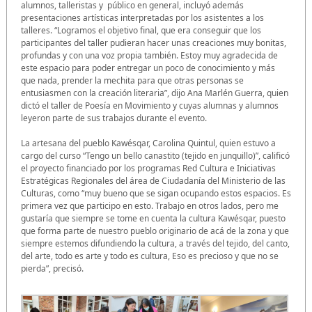
alumnos, talleristas y público en general, incluyó además
presentaciones artísticas interpretadas por los asistentes a los
talleres. “Logramos el objetivo final, que era conseguir que los
participantes del taller pudieran hacer unas creaciones muy bonitas,
profundas y con una voz propia también. Estoy muy agradecida de
este espacio para poder entregar un poco de conocimiento y más
que nada, prender la mechita para que otras personas se
entusiasmen con la creación literaria”, dijo Ana Marlén Guerra, quien
dictó el taller de Poesía en Movimiento y cuyas alumnas y alumnos
leyeron parte de sus trabajos durante el evento.
La artesana del pueblo Kawésqar, Carolina Quintul, quien estuvo a
cargo del curso “Tengo un bello canastito (tejido en junquillo)”, calificó
el proyecto financiado por los programas Red Cultura e Iniciativas
Estratégicas Regionales del área de Ciudadanía del Ministerio de las
Culturas, como “muy bueno que se sigan ocupando estos espacios. Es
primera vez que participo en esto. Trabajo en otros lados, pero me
gustaría que siempre se tome en cuenta la cultura Kawésqar, puesto
que forma parte de nuestro pueblo originario de acá de la zona y que
siempre estemos difundiendo la cultura, a través del tejido, del canto,
del arte, todo es arte y todo es cultura, Eso es precioso y que no se
pierda”, precisó.