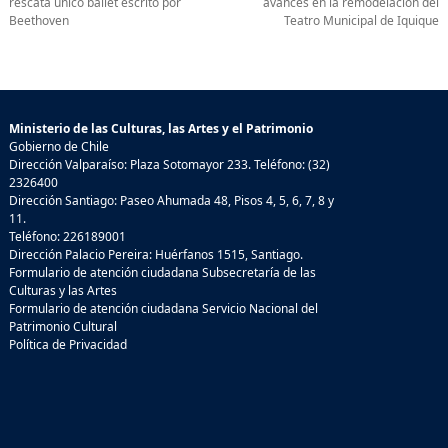
rescata único ballet escrito por
avances en la remodelación del
Beethoven
Teatro Municipal de Iquique
Ministerio de las Culturas, las Artes y el Patrimonio
Gobierno de Chile
Dirección Valparaíso: Plaza Sotomayor 233. Teléfono: (32)
2326400
Dirección Santiago: Paseo Ahumada 48, Pisos 4, 5, 6, 7, 8 y
11.
Teléfono: 226189001
Dirección Palacio Pereira: Huérfanos 1515, Santiago.
Formulario de atención ciudadana Subsecretaría de las
Culturas y las Artes
Formulario de atención ciudadana Servicio Nacional del
Patrimonio Cultural
Política de Privacidad