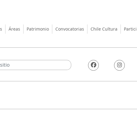
turas, las Artes y el Patrimo
s
Áreas
Patrimonio
Convocatorias
Chile Cultura
Partic