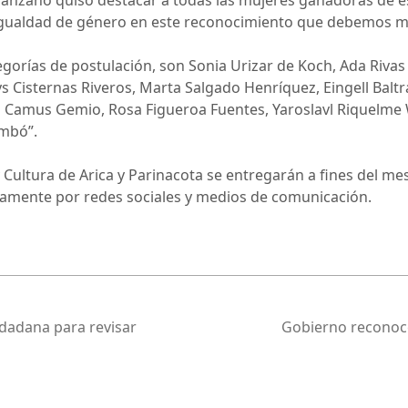
Manzano quiso destacar a todas las mujeres ganadoras de e
 igualdad de género en este reconocimiento que debemos m
gorías de postulación, son Sonia Urizar de Koch, Ada Rivas 
s Cisternas Riveros, Marta Salgado Henríquez, Eingell Balt
a Camus Gemio, Rosa Figueroa Fuentes, Yaroslavl Riquelme
ambó”.
y Cultura de Arica y Parinacota se entregarán a fines del me
iamente por redes sociales y medios de comunicación.
udadana para revisar
Gobierno reconoce