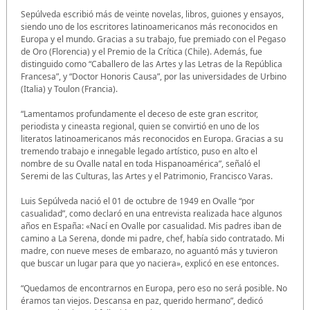
Sepúlveda escribió más de veinte novelas, libros, guiones y ensayos,
siendo uno de los escritores latinoamericanos más reconocidos en
Europa y el mundo. Gracias a su trabajo, fue premiado con el Pegaso
de Oro (Florencia) y el Premio de la Crítica (Chile). Además, fue
distinguido como “Caballero de las Artes y las Letras de la República
Francesa”, y “Doctor Honoris Causa”, por las universidades de Urbino
(Italia) y Toulon (Francia).
“Lamentamos profundamente el deceso de este gran escritor,
periodista y cineasta regional, quien se convirtió en uno de los
literatos latinoamericanos más reconocidos en Europa. Gracias a su
tremendo trabajo e innegable legado artístico, puso en alto el
nombre de su Ovalle natal en toda Hispanoamérica”, señaló el
Seremi de las Culturas, las Artes y el Patrimonio, Francisco Varas.
Luis Sepúlveda nació el 01 de octubre de 1949 en Ovalle “por
casualidad”, como declaró en una entrevista realizada hace algunos
años en España: «Nací en Ovalle por casualidad. Mis padres iban de
camino a La Serena, donde mi padre, chef, había sido contratado. Mi
madre, con nueve meses de embarazo, no aguantó más y tuvieron
que buscar un lugar para que yo naciera», explicó en ese entonces.
“Quedamos de encontrarnos en Europa, pero eso no será posible. No
éramos tan viejos. Descansa en paz, querido hermano”, dedicó