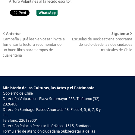
Arturo Volantines al fallecido escritor.
WhatsApp
Anterior
Siguiente
Campaña ¿Qué leen en casa? invita a
Escuelas de Rock estrena programa
fomentar la lectura recomendando
de radio desde las dos ciudades
un buen libro para tiempos de
musicales de Chile
cuarentena
Ministerio de las Culturas, las Artes y el Patrimonio
Gobierno de Chile
Dirección Valparaíso: Plaza Sotomayor 233. Teléfono: (32)
2326400
Dirección Santiago: Paseo Ahumada 48, Pisos 4, 5, 6, 7, 8 y
11.
Teléfono: 226189001
Dirección Palacio Pereira: Huérfanos 1515, Santiago.
Formulario de atención ciudadana Subsecretaría de las