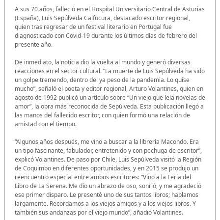
A sus 70 años, falleció en el Hospital Universitario Central de Asturias
(España), Luis Sepúlveda Calfucura, destacado escritor regional,
quien tras regresar de un festival literario en Portugal fue
diagnosticado con Covid-19 durante los últimos días de febrero del
presente año.
De inmediato, la noticia dio la vuelta al mundo y generó diversas
reacciones en el sector cultural. “La muerte de Luis Sepúlveda ha sido
un golpe tremendo, dentro del ya peso de la pandemia. Lo quise
mucho”, señaló el poeta y editor regional, Arturo Volantines, quien en
agosto de 1992 publicó un artículo sobre “Un viejo que leía novelas de
amor”, la obra más reconocida de Sepúlveda. Esta publicación llegó a
las manos del fallecido escritor, con quien formó una relación de
amistad con el tiempo.
“Algunos años después, me vino a buscar a la librería Macondo. Era
un tipo fascinante, fabulador, entretenido y con pechuga de escritor”,
explicó Volantines. De paso por Chile, Luis Sepúlveda visitó la Región
de Coquimbo en diferentes oportunidades, y en 2015 se produjo un
reencuentro especial entre ambos escritores: “Vino a la Feria del
Libro de La Serena. Me dio un abrazo de oso, sonrió, y me agradeció
ese primer disparo. Le presenté uno de sus tantos libros; hablamos
largamente. Recordamos a los viejos amigos y a los viejos libros. Y
también sus andanzas por el viejo mundo”, añadió Volantines.