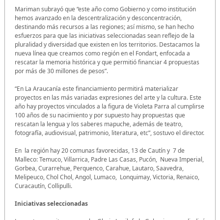
Mariman subrayó que “este año como Gobierno y como institución
hemos avanzado en la descentralización y desconcentración,
destinando más recursos a las regiones; así mismo, se han hecho
esfuerzos para que las iniciativas seleccionadas sean reflejo de la
pluralidad y diversidad que existen en los territorios. Destacamos la
nueva línea que creamos como región en el Fondart, enfocada a
rescatar la memoria histórica y que permitió financiar 4 propuestas
por más de 30 millones de pesos”.
“En La Araucanía este financiamiento permitirá materializar
proyectos en las más variadas expresiones del arte y la cultura. Este
año hay proyectos vinculados a la figura de Violeta Parra al cumplirse
100 años de su nacimiento y por supuesto hay propuestas que
rescatan la lengua y los saberes mapuche, además de teatro,
fotografía, audiovisual, patrimonio, literatura, etc”, sostuvo el director.
En la región hay 20 comunas favorecidas, 13 de Cautín y 7 de
Malleco: Temuco, Villarrica, Padre Las Casas, Pucón, Nueva Imperial,
Gorbea, Curarrehue, Perquenco, Carahue, Lautaro, Saavedra,
Melipeuco, Chol Chol, Angol, Lumaco, Lonquimay, Victoria, Renaico,
Curacautín, Collipulli.
Iniciativas seleccionadas