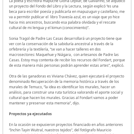
La poeta y escritora mapuche Gloria Lepilaf, de Galvarino, se adjudicó
un proyecto del Fondo del Libro y la Lectura, según explicó “es una
beca para escribir poesía y publicarla en mapuzugun y castellano, me
va a permitir publicar el libro Travesía azul, es un viaje que yo hice
hacia mis ancestros, buscando esa palabra olvidada y el rescate
cultural de mi lengua y el kimun (conocimiento)”.
Sonia Tragol de Padre Las Casas desarrollará un proyecto tiene que
ver con la conservación de la sabiduría ancestral a través de la
orfebrería y la textilería, “se van a hacer talleres en dos
macrosectores: Maquehue y Niágara, con artesanos de Padre las
Casas. Estoy muy contenta de recibir los recursos del Fondart, porque
de esta manera más personas podrán aprender estas artes”, explicó.
Otra de las ganadoras es Viviana Chávez, quien ejecutará el proyecto
denominado Recuperación de la memoria histórica a través de los
murales de Temuco, “la idea es identificar los murales, hacer un
análisis, para construir una ruta turística valorando el aporte social y
cultural que hacen los murales. Gracias al Fondart vamos a poder
mantener y preservar esta memoria”, dijo.
Proyectos ya ejecutados
En la ocasión se expusieron proyectos financiado en años anteriores
“Inchin Tayin Wuitral, nuestros tejidos”, del fotógrafo Mauricio