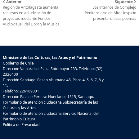
Anterior
Siguiente
Región de Antofagasta aumenta
Los internos de Complejo
recursos en adjudicación de
Penitenciario de Alto Hospicio
proyectos mediante Fondos
presentaron sus poemas
Audiovisual, del Libro y la Música
Ministerio de las Culturas, las Artes y el Patrimonio
Gobierno de Chile
Dirección Valparaíso: Plaza Sotomayor 233. Teléfono: (32)
2326400
Dirección Santiago: Paseo Ahumada 48, Pisos 4, 5, 6, 7, 8 y
11.
Teléfono: 226189001
Dirección Palacio Pereira: Huérfanos 1515, Santiago.
Formulario de atención ciudadana Subsecretaría de las
Culturas y las Artes
Formulario de atención ciudadana Servicio Nacional del
Patrimonio Cultural
Política de Privacidad