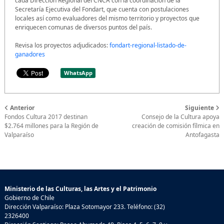
cada Dirección Regional del CNCA con la coordinación de la
Secretaría Ejecutiva del Fondart, que cuenta con postulaciones
locales así como evaluadores del mismo territorio y proyectos que
enriquecen comunas de diversos puntos del país.
Revisa los proyectos adjudicados:
fondart-regional-listado-de-
ganadores
WhatsApp
Anterior
Siguiente
Fondos Cultura 2017 destinan
Consejo de la Cultura apoya
$2.764 millones para la Región de
creación de comisión fílmica en
Valparaíso
Antofagasta
Ministerio de las Culturas, las Artes y el Patrimonio
Gobierno de Chile
Dirección Valparaíso: Plaza Sotomayor 233. Teléfono: (32)
2326400