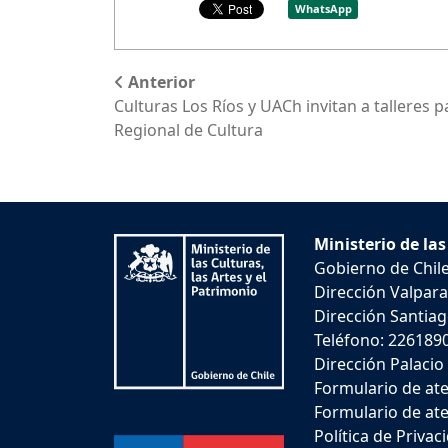
WhatsApp
Anterior
Culturas Los Ríos y UACh invitan a talleres pa
Regional de Cultura
Ministerio de las
Gobierno de Chil
Dirección Valpara
Dirección Santiago
Teléfono: 226189
Dirección Palacio
Formulario de ate
Formulario de ate
Política de Privac