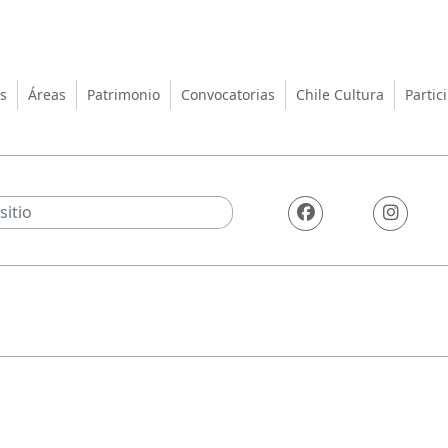
turas, las Artes y el Patrimo
s
Áreas
Patrimonio
Convocatorias
Chile Cultura
Partic