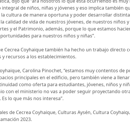
Gatica, dijo que “ara nosotros lo que está ocurriendo es m
integral de niños, niñas y jóvenes y eso implica también q
 la cultura de manera oportuna y poder desarrollar distint
 la calidad de vida de nuestros jóvenes, de nuestros niños
s Artes y el Patrimonio, además, porque lo que estamos hacie
 oportunidades para nuestros niños y niñas”.
 Cecrea Coyhaique también ha hecho un trabajo directo con
y recursos a los establecimientos.
 Coyhaique, Carolina Pinochet, “estamos muy contentos de 
pacios principales en el edificio, pero también viene a lle
inuidad como oferta para estudiantes, jóvenes, niños y ni
o con el ministerio no vas a poder seguir proyectando otr
. Es lo que más nos interesa”.
iales de Cecrea Coyhaique, Culturas Aysén, Cultura Coyhaiqu
ramación 2023.