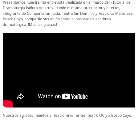
Presentamos nuestra 4ta entrevista, realizada en el marco del «Tutorial de
Dramaturgia Isidora Aguirre», donde el dramaturgo, actor y director,
integrante de Compañía Limitada, Teatro Sin Dominio y Teatro La Malaclase,
Bosco Cayo, compartio sus visión sobre el proceso de escritura
dramaturgica, !Muchas gracias!
Nuestros agradecimientos a, Teatro Finis Terrae, Teatro UC y a Bosco Cayo.