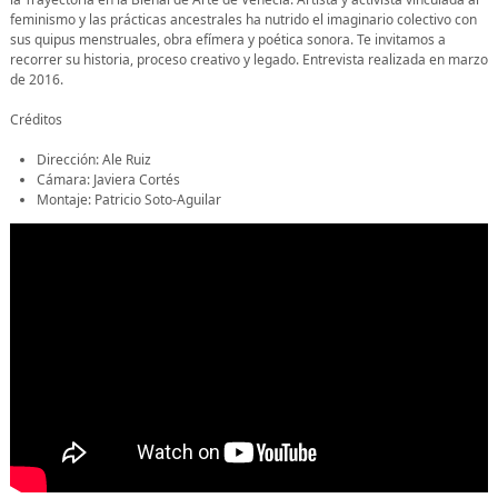
feminismo y las prácticas ancestrales ha nutrido el imaginario colectivo con
sus quipus menstruales, obra efímera y poética sonora. Te invitamos a
recorrer su historia, proceso creativo y legado. Entrevista realizada en marzo
de 2016.
Créditos
Dirección: Ale Ruiz
Cámara: Javiera Cortés
Montaje: Patricio Soto-Aguilar