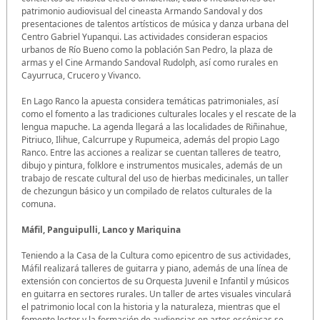
patrimonio audiovisual del cineasta Armando Sandoval y dos
presentaciones de talentos artísticos de música y danza urbana del
Centro Gabriel Yupanqui. Las actividades consideran espacios
urbanos de Río Bueno como la población San Pedro, la plaza de
armas y el Cine Armando Sandoval Rudolph, así como rurales en
Cayurruca, Crucero y Vivanco.
En Lago Ranco la apuesta considera temáticas patrimoniales, así
como el fomento a las tradiciones culturales locales y el rescate de la
lengua mapuche. La agenda llegará a las localidades de Riñinahue,
Pitriuco, Ilihue, Calcurrupe y Rupumeica, además del propio Lago
Ranco. Entre las acciones a realizar se cuentan talleres de teatro,
dibujo y pintura, folklore e instrumentos musicales, además de un
trabajo de rescate cultural del uso de hierbas medicinales, un taller
de chezungun básico y un compilado de relatos culturales de la
comuna.
Máfil, Panguipulli, Lanco y Mariquina
Teniendo a la Casa de la Cultura como epicentro de sus actividades,
Máfil realizará talleres de guitarra y piano, además de una línea de
extensión con conciertos de su Orquesta Juvenil e Infantil y músicos
en guitarra en sectores rurales. Un taller de artes visuales vinculará
el patrimonio local con la historia y la naturaleza, mientras que el
fomento lector y la formación de audiencias en artes escénicas se