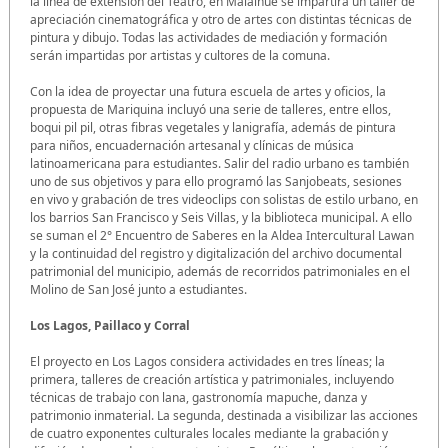
la línea de extensión del Teatro, en Malalhue se impartirá un taller de
apreciación cinematográfica y otro de artes con distintas técnicas de
pintura y dibujo. Todas las actividades de mediación y formación
serán impartidas por artistas y cultores de la comuna.
Con la idea de proyectar una futura escuela de artes y oficios, la
propuesta de Mariquina incluyó una serie de talleres, entre ellos,
boqui pil pil, otras fibras vegetales y lanigrafía, además de pintura
para niños, encuadernación artesanal y clínicas de música
latinoamericana para estudiantes. Salir del radio urbano es también
uno de sus objetivos y para ello programó las Sanjobeats, sesiones
en vivo y grabación de tres videoclips con solistas de estilo urbano, en
los barrios San Francisco y Seis Villas, y la biblioteca municipal. A ello
se suman el 2° Encuentro de Saberes en la Aldea Intercultural Lawan
y la continuidad del registro y digitalización del archivo documental
patrimonial del municipio, además de recorridos patrimoniales en el
Molino de San José junto a estudiantes.
Los Lagos, Paillaco y Corral
El proyecto en Los Lagos considera actividades en tres líneas; la
primera, talleres de creación artística y patrimoniales, incluyendo
técnicas de trabajo con lana, gastronomía mapuche, danza y
patrimonio inmaterial. La segunda, destinada a visibilizar las acciones
de cuatro exponentes culturales locales mediante la grabación y