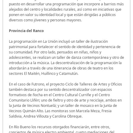
puesto en desarrollar una programación que incorpore a barrios más
alejados del centro y localidades rurales, así como en iniciativas que
ponen en valor su identidad local y que están dirigidas a públicos
diversos como jóvenes y personas mayores.
Provincia del Ranco
La programación en La Unión incluyó un taller de ilustración
patrimonial para fortalecer el sentido de identidad y pertenencia de
su comunidad. Por otro lado, pensados en niñas, niños y
adolescentes, se realizan un taller de danza contemporánea y otro de
introducción a la música. La descentralización de la programación la
abordarán a través de una itinerancia de obras de teatro en los
sectores El Maitén, Huillinco y Catamutún.
En el caso de Futrono, el proyecto Ciclo de Talleres de Artes y Oficios
también destaca por su sentido descentralizador con espacios
formativos de ñocha en el Centro Cultural Curriñe y el Centro
Comunitario Llifén; uno de fieltro y otro de arte y reciclaje, ambos en
la Junta de Vecinos Nontuelá; y un taller de mosaico en la Junta de
Vecinos Quimán Alto. Las monitoras son Marcela Meza, Fresia
Saldivia, Andrea Villouta y Carolina Obreque.
En Río Bueno los recursos otorgados financiarán, entre otros,
conciertos de música electro ambiental, cuatro mediaciones del