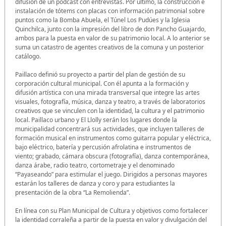
difusión de un podcast con entrevistas. Por último, la construcción e
instalación de tótems con placas con información patrimonial sobre
puntos como la Bomba Abuela, el Túnel Los Pudúes y la Iglesia
Quinchilca, junto con la impresión del libro de don Pancho Guajardo,
ambos para la puesta en valor de su patrimonio local. A lo anterior se
suma un catastro de agentes creativos de la comuna y un posterior
catálogo.
Paillaco definió su proyecto a partir del plan de gestión de su
corporación cultural municipal. Con él apunta a la formación y
difusión artística con una mirada transversal que integre las artes
visuales, fotografía, música, danza y teatro, a través de laboratorios
creativos que se vinculen con la identidad, la cultura y el patrimonio
local. Paillaco urbano y El Llolly serán los lugares donde la
municipalidad concentrará sus actividades, que incluyen talleres de
formación musical en instrumentos como guitarra popular y eléctrica,
bajo eléctrico, batería y percusión afrolatina e instrumentos de
viento; grabado, cámara obscura (fotografía), danza contemporánea,
danza árabe, radio teatro, cortometraje y el denominado
“Payaseando” para estimular el juego. Dirigidos a personas mayores
estarán los talleres de danza y coro y para estudiantes la
presentación de la obra “La Remolienda”.
En línea con su Plan Municipal de Cultura y objetivos como fortalecer
la identidad corraleña a partir de la puesta en valor y divulgación del