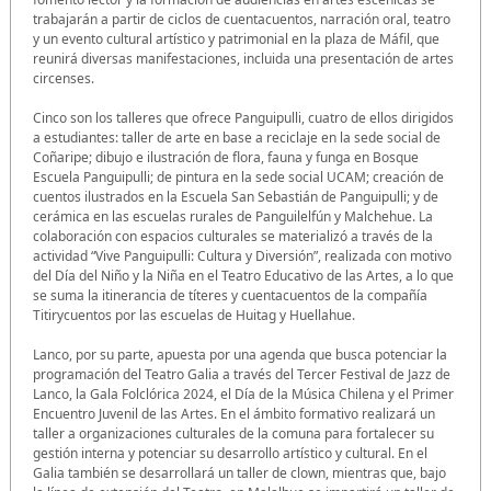
trabajarán a partir de ciclos de cuentacuentos, narración oral, teatro
y un evento cultural artístico y patrimonial en la plaza de Máfil, que
reunirá diversas manifestaciones, incluida una presentación de artes
circenses.
Cinco son los talleres que ofrece Panguipulli, cuatro de ellos dirigidos
a estudiantes: taller de arte en base a reciclaje en la sede social de
Coñaripe; dibujo e ilustración de flora, fauna y funga en Bosque
Escuela Panguipulli; de pintura en la sede social UCAM; creación de
cuentos ilustrados en la Escuela San Sebastián de Panguipulli; y de
cerámica en las escuelas rurales de Panguilelfún y Malchehue. La
colaboración con espacios culturales se materializó a través de la
actividad “Vive Panguipulli: Cultura y Diversión”, realizada con motivo
del Día del Niño y la Niña en el Teatro Educativo de las Artes, a lo que
se suma la itinerancia de títeres y cuentacuentos de la compañía
Titirycuentos por las escuelas de Huitag y Huellahue.
Lanco, por su parte, apuesta por una agenda que busca potenciar la
programación del Teatro Galia a través del Tercer Festival de Jazz de
Lanco, la Gala Folclórica 2024, el Día de la Música Chilena y el Primer
Encuentro Juvenil de las Artes. En el ámbito formativo realizará un
taller a organizaciones culturales de la comuna para fortalecer su
gestión interna y potenciar su desarrollo artístico y cultural. En el
Galia también se desarrollará un taller de clown, mientras que, bajo