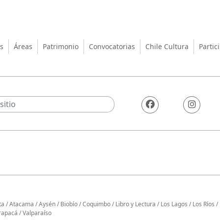
turas, las Artes y el Patrimo
s
Áreas
Patrimonio
Convocatorias
Chile Cultura
Partic
ta
/
Atacama
/
Aysén
/
Biobío
/
Coquimbo
/
Libro y Lectura
/
Los Lagos
/
Los Ríos
/
rapacá
/
Valparaíso