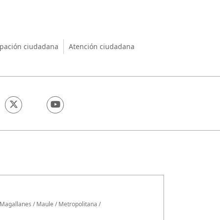
nio
ipación ciudadana
Atención ciudadana
Magallanes
/
Maule
/
Metropolitana
/