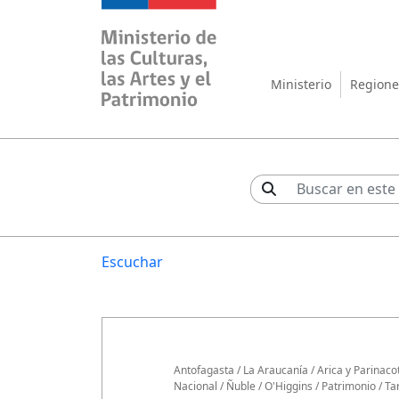
Ministerio de las Cul
Ministerio
Regione
Escuchar
Antofagasta
/
La Araucanía
/
Arica y Parinaco
Nacional
/
Ñuble
/
O'Higgins
/
Patrimonio
/
Ta