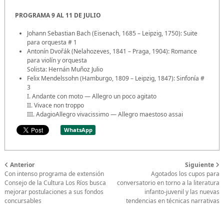
PROGRAMA 9 AL 11 DE JULIO
Johann Sebastian Bach (Eisenach, 1685 – Leipzig, 1750): Suite
para orquesta # 1
Antonín Dvořák (Nelahozeves, 1841 – Praga, 1904): Romance
para violín y orquesta
Solista: Hernán Muñoz Julio
Felix Mendelssohn (Hamburgo, 1809 – Leipzig, 1847): Sinfonía #
3
I. Andante con moto — Allegro un poco agitato
II. Vivace non troppo
III. AdagioAllegro vivacissimo — Allegro maestoso assai
WhatsApp
Anterior
Siguiente
Con intenso programa de extensión
Agotados los cupos para
Consejo de la Cultura Los Ríos busca
conversatorio en torno a la literatura
mejorar postulaciones a sus fondos
infanto-juvenil y las nuevas
concursables
tendencias en técnicas narrativas