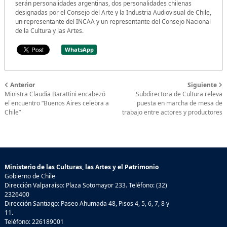
serán personalidades argentinas, dos personalidades chilenas
designadas por el Consejo del Arte y la Industria Audiovisual de Chile,
un representante del INCAA y un representante del Consejo Nacional
de la Cultura y las Artes.
WhatsApp
Anterior
Siguiente
Ministra Claudia Barattini encabezó
Subdirectora de Cultura releva
el encuentro “Buenos Aires celebra a
puesta en marcha de mesa de
Chile”
trabajo entre actores y productores
Ministerio de las Culturas, las Artes y el Patrimonio
Gobierno de Chile
Dirección Valparaíso: Plaza Sotomayor 233. Teléfono: (32)
2326400
Dirección Santiago: Paseo Ahumada 48, Pisos 4, 5, 6, 7, 8 y
11.
Teléfono: 226189001