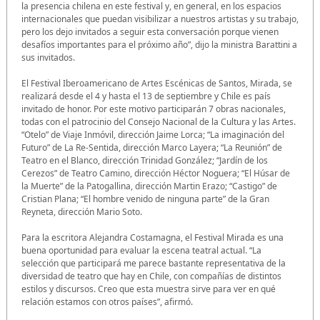
la presencia chilena en este festival y, en general, en los espacios
internacionales que puedan visibilizar a nuestros artistas y su trabajo,
pero los dejo invitados a seguir esta conversación porque vienen
desafíos importantes para el próximo año”, dijo la ministra Barattini a
sus invitados.
El Festival Iberoamericano de Artes Escénicas de Santos, Mirada, se
realizará desde el 4 y hasta el 13 de septiembre y Chile es país
invitado de honor. Por este motivo participarán 7 obras nacionales,
todas con el patrocinio del Consejo Nacional de la Cultura y las Artes.
“Otelo” de Viaje Inmóvil, dirección Jaime Lorca; “La imaginación del
Futuro” de La Re-Sentida, dirección Marco Layera; “La Reunión” de
Teatro en el Blanco, dirección Trinidad González; “Jardín de los
Cerezos” de Teatro Camino, dirección Héctor Noguera; “El Húsar de
la Muerte” de la Patogallina, dirección Martin Erazo; “Castigo” de
Cristian Plana; “El hombre venido de ninguna parte” de la Gran
Reyneta, dirección Mario Soto.
Para la escritora Alejandra Costamagna, el Festival Mirada es una
buena oportunidad para evaluar la escena teatral actual. “La
selección que participará me parece bastante representativa de la
diversidad de teatro que hay en Chile, con compañías de distintos
estilos y discursos. Creo que esta muestra sirve para ver en qué
relación estamos con otros países”, afirmó.