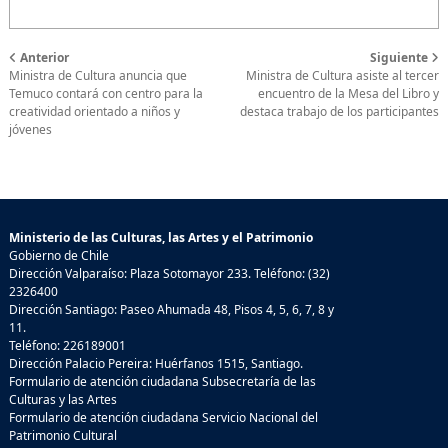
Anterior
Siguiente
Ministra de Cultura anuncia que
Ministra de Cultura asiste al tercer
Temuco contará con centro para la
encuentro de la Mesa del Libro y
creatividad orientado a niños y
destaca trabajo de los participantes
jóvenes
Ministerio de las Culturas, las Artes y el Patrimonio
Gobierno de Chile
Dirección Valparaíso: Plaza Sotomayor 233. Teléfono: (32)
2326400
Dirección Santiago: Paseo Ahumada 48, Pisos 4, 5, 6, 7, 8 y
11.
Teléfono: 226189001
Dirección Palacio Pereira: Huérfanos 1515, Santiago.
Formulario de atención ciudadana Subsecretaría de las
Culturas y las Artes
Formulario de atención ciudadana Servicio Nacional del
Patrimonio Cultural