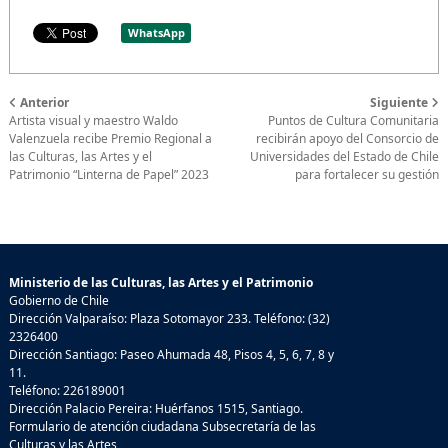
WhatsApp
Anterior
Siguiente
Artista visual y maestro Waldo
Puntos de Cultura Comunitaria
Valenzuela recibe Premio Regional a
recibirán apoyo del Consorcio de
las Culturas, las Artes y el
Universidades del Estado de Chile
Patrimonio “Linterna de Papel” 2023
para fortalecer su gestión
Ministerio de las Culturas, las Artes y el Patrimonio
Gobierno de Chile
Dirección Valparaíso: Plaza Sotomayor 233. Teléfono: (32)
2326400
Dirección Santiago: Paseo Ahumada 48, Pisos 4, 5, 6, 7, 8 y
11.
Teléfono: 226189001
Dirección Palacio Pereira: Huérfanos 1515, Santiago.
Formulario de atención ciudadana Subsecretaría de las
Culturas y las Artes