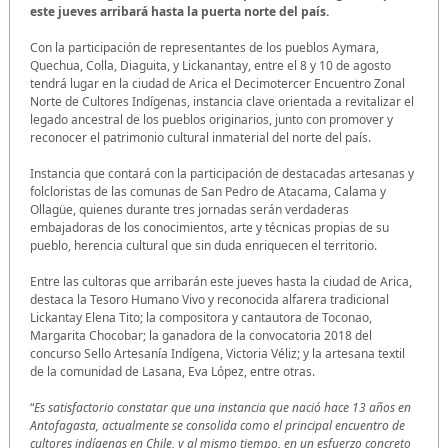
este jueves arribará hasta la puerta norte del país.
Con la participación de representantes de los pueblos Aymara,
Quechua, Colla, Diaguita, y Lickanantay, entre el 8 y 10 de agosto
tendrá lugar en la ciudad de Arica el Decimotercer Encuentro Zonal
Norte de Cultores Indígenas, instancia clave orientada a revitalizar el
legado ancestral de los pueblos originarios, junto con promover y
reconocer el patrimonio cultural inmaterial del norte del país.
Instancia que contará con la participación de destacadas artesanas y
folcloristas de las comunas de San Pedro de Atacama, Calama y
Ollagüe, quienes durante tres jornadas serán verdaderas
embajadoras de los conocimientos, arte y técnicas propias de su
pueblo, herencia cultural que sin duda enriquecen el territorio.
Entre las cultoras que arribarán este jueves hasta la ciudad de Arica,
destaca la Tesoro Humano Vivo y reconocida alfarera tradicional
Lickantay Elena Tito; la compositora y cantautora de Toconao,
Margarita Chocobar; la ganadora de la convocatoria 2018 del
concurso Sello Artesanía Indígena, Victoria Véliz; y la artesana textil
de la comunidad de Lasana, Eva López, entre otras.
“
Es satisfactorio constatar que una instancia que nació hace 13 años en
Antofagasta, actualmente se consolida como el principal encuentro de
cultores indígenas en Chile, y al mismo tiempo, en un esfuerzo concreto