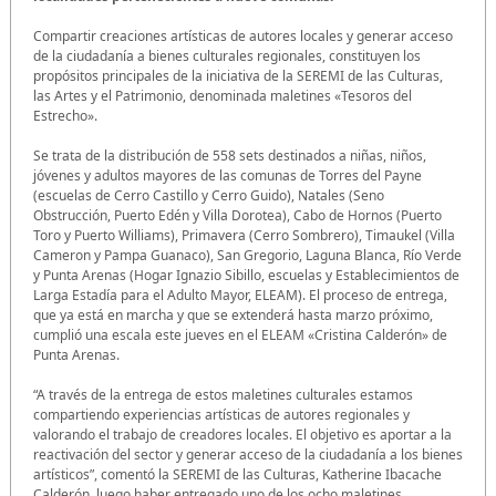
Compartir creaciones artísticas de autores locales y generar acceso
de la ciudadanía a bienes culturales regionales, constituyen los
propósitos principales de la iniciativa de la SEREMI de las Culturas,
las Artes y el Patrimonio, denominada maletines «Tesoros del
Estrecho».
Se trata de la distribución de 558 sets destinados a niñas, niños,
jóvenes y adultos mayores de las comunas de Torres del Payne
(escuelas de Cerro Castillo y Cerro Guido), Natales (Seno
Obstrucción, Puerto Edén y Villa Dorotea), Cabo de Hornos (Puerto
Toro y Puerto Williams), Primavera (Cerro Sombrero), Timaukel (Villa
Cameron y Pampa Guanaco), San Gregorio, Laguna Blanca, Río Verde
y Punta Arenas (Hogar Ignazio Sibillo, escuelas y Establecimientos de
Larga Estadía para el Adulto Mayor, ELEAM). El proceso de entrega,
que ya está en marcha y que se extenderá hasta marzo próximo,
cumplió una escala este jueves en el ELEAM «Cristina Calderón» de
Punta Arenas.
“A través de la entrega de estos maletines culturales estamos
compartiendo experiencias artísticas de autores regionales y
valorando el trabajo de creadores locales. El objetivo es aportar a la
reactivación del sector y generar acceso de la ciudadanía a los bienes
artísticos”, comentó la SEREMI de las Culturas, Katherine Ibacache
Calderón, luego haber entregado uno de los ocho maletines