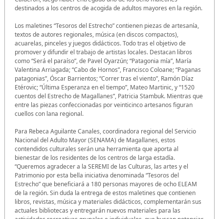
destinados a los centros de acogida de adultos mayores en la región.
Los maletines “Tesoros del Estrecho” contienen piezas de artesanía,
textos de autores regionales, música (en discos compactos),
acuarelas, pinceles y juegos didácticos. Todo tras el objetivo de
promover y difundir el trabajo de artistas locales. Destacan libros
como “Será el paraíso”, de Pavel Oyarzún; “Patagonia mía”, María
Valentina Arriagada; “Cabo de Hornos”, Francisco Coloane; “Paganas
patagonias”, Óscar Barrientos; “Correr tras el viento”, Ramón Díaz
Etérovic; “Última Esperanza en el tiempo”, Mateo Martinic, y “1520
cuentos del Estrecho de Magallanes”, Patricia Stambuk. Mientras que
entre las piezas confeccionadas por veinticinco artesanos figuran
cuellos con lana regional.
Para Rebeca Aguilante Canales, coordinadora regional del Servicio
Nacional del Adulto Mayor (SENAMA) de Magallanes, estos
contendidos culturales serán una herramienta que aporta al
bienestar de los residentes de los centros de larga estadía.
“Queremos agradecer a la SEREMI de las Culturas, las artes y el
Patrimonio por esta bella iniciativa denominada “Tesoros del
Estrecho” que beneficiará a 180 personas mayores de ocho ELEAM
de la región. Sin duda la entrega de estos maletines que contienen
libros, revistas, música y materiales didácticos, complementarán sus
actuales bibliotecas y entregarán nuevos materiales para las