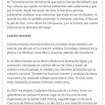
en “reconocernos en términos de que somos una territorialidad y que
hay culturas que quizás no hemos sabido leer adecuadamente y que,
por lo tanto, desde ese punto de vista, la literatura permite
justamente visibilizar esas memorias que están en las no oficiales. El
acto de escribir es también promover la memoria colectiva, el libro es
la piel de Dios, como dirían los chiriguanos, y es la historia que cuenta
Galeano en la Memoria del fuego”.
Leandro Araneda
Leandro Antonio Araneda Muñoz es un artista visual unionino con
más de una década en la creación artística. Su trabajo comenzó en la
pintura con técnicas como óleo y acuarela, además del muralismo.
En el último tiempo se ha desarrollado en la ilustración digital y la
animación, retratando las cocinas del sur de Chile a través de
motivos como el paisaje, la comida y los utensilios producidos por la
industria nacional. También ha ilustrado cuentos y carátulas de obras
musicales y ha realizado trabajos para Marca Chile, Té Club, Gato,
Artel, Starbucks y Hoteles Pullmann, entre otros.
En 2025 fue elegido Ciudadano Destacado de La Unión. Entre sus
galardones se cuentan el primer lugar en el concurso de arte
organizado por la tienda Color Animal, segundo lugar in situ en el
Concurso de Pintura Valdivia y su Río 2025 y una mención honrosa en