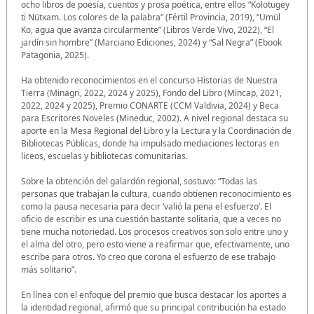
ocho libros de poesía, cuentos y prosa poética, entre ellos “Kolotugey
ti Nütxam. Los colores de la palabra” (Fértil Provincia, 2019), “Ümül
Ko, agua que avanza circularmente” (Libros Verde Vivo, 2022), “El
jardín sin hombre” (Marciano Ediciones, 2024) y “Sal Negra” (Ebook
Patagonia, 2025).
Ha obtenido reconocimientos en el concurso Historias de Nuestra
Tierra (Minagri, 2022, 2024 y 2025), Fondo del Libro (Mincap, 2021,
2022, 2024 y 2025), Premio CONARTE (CCM Valdivia, 2024) y Beca
para Escritores Noveles (Mineduc, 2002). A nivel regional destaca su
aporte en la Mesa Regional del Libro y la Lectura y la Coordinación de
Bibliotecas Públicas, donde ha impulsado mediaciones lectoras en
liceos, escuelas y bibliotecas comunitarias.
Sobre la obtención del galardón regional, sostuvo: “Todas las
personas que trabajan la cultura, cuando obtienen reconocimiento es
como la pausa necesaria para decir ‘valió la pena el esfuerzo’. El
oficio de escribir es una cuestión bastante solitaria, que a veces no
tiene mucha notoriedad. Los procesos creativos son solo entre uno y
el alma del otro, pero esto viene a reafirmar que, efectivamente, uno
escribe para otros. Yo creo que corona el esfuerzo de ese trabajo
más solitario”.
En línea con el enfoque del premio que busca destacar los aportes a
la identidad regional, afirmó que su principal contribución ha estado