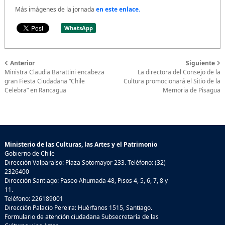
Más imágenes de la jornada
en este enlace.
WhatsApp
Anterior
Siguiente
Ministra Claudia Barattini encabeza
La directora del Consejo de la
gran Fiesta Ciudadana “Chile
Cultura promocionará el Sitio de la
Celebra” en Rancagua
Memoria de Pisagua
Ministerio de las Culturas, las Artes y el Patrimonio
Gobierno de Chile
Dirección Valparaíso: Plaza Sotomayor 233. Teléfono: (32)
2326400
Dirección Santiago: Paseo Ahumada 48, Pisos 4, 5, 6, 7, 8 y
11.
Teléfono: 226189001
Dirección Palacio Pereira: Huérfanos 1515, Santiago.
Formulario de atención ciudadana Subsecretaría de las