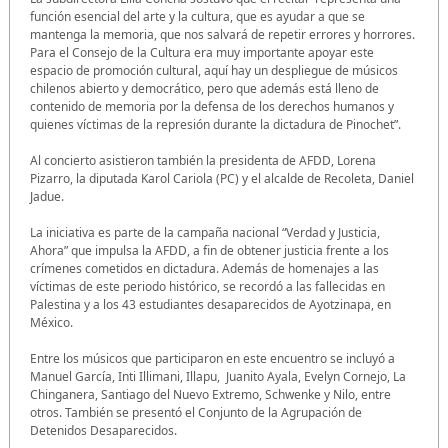
función esencial del arte y la cultura, que es ayudar a que se
mantenga la memoria, que nos salvará de repetir errores y horrores.
Para el Consejo de la Cultura era muy importante apoyar este
espacio de promoción cultural, aquí hay un despliegue de músicos
chilenos abierto y democrático, pero que además está lleno de
contenido de memoria por la defensa de los derechos humanos y
quienes víctimas de la represión durante la dictadura de Pinochet”.
Al concierto asistieron también la presidenta de AFDD, Lorena
Pizarro, la diputada Karol Cariola (PC) y el alcalde de Recoleta, Daniel
Jadue.
La iniciativa es parte de la campaña nacional “Verdad y Justicia,
Ahora” que impulsa la AFDD, a fin de obtener justicia frente a los
crímenes cometidos en dictadura. Además de homenajes a las
víctimas de este periodo histórico, se recordó a las fallecidas en
Palestina y a los 43 estudiantes desaparecidos de Ayotzinapa, en
México.
Entre los músicos que participaron en este encuentro se incluyó a
Manuel García, Inti Illimani, Illapu, Juanito Ayala, Evelyn Cornejo, La
Chinganera, Santiago del Nuevo Extremo, Schwenke y Nilo, entre
otros. También se presentó el Conjunto de la Agrupación de
Detenidos Desaparecidos.