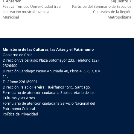
Anterior
Siguiente
Festival Temuco UniverCiudad trae
Participa del Seminario de Espacios
la creación musical juvenil al
Culturales de la Región
Municipal
Metropolitana
Ministerio de las Culturas, las Artes y el Patrimonio
Gobierno de Chile
Dirección Valparaíso: Plaza Sotomayor 233. Teléfono: (32)
2326400
Dirección Santiago: Paseo Ahumada 48, Pisos 4, 5, 6, 7, 8 y
11.
Teléfono: 226189001
Dirección Palacio Pereira: Huérfanos 1515, Santiago.
Formulario de atención ciudadana Subsecretaría de las
Culturas y las Artes
Formulario de atención ciudadana Servicio Nacional del
Patrimonio Cultural
Política de Privacidad