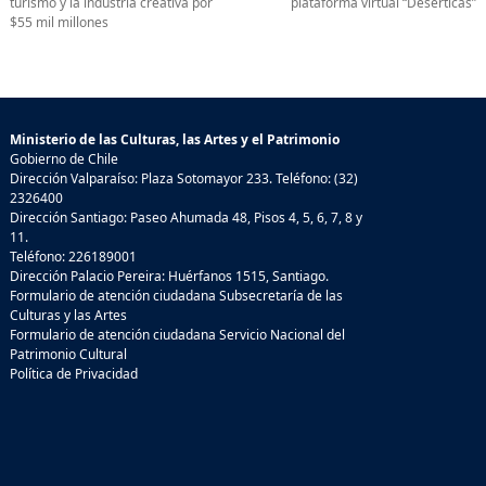
turismo y la industria creativa por
plataforma virtual “Desérticas”
$55 mil millones
Ministerio de las Culturas, las Artes y el Patrimonio
Gobierno de Chile
Dirección Valparaíso: Plaza Sotomayor 233. Teléfono: (32)
2326400
Dirección Santiago: Paseo Ahumada 48, Pisos 4, 5, 6, 7, 8 y
11.
Teléfono: 226189001
Dirección Palacio Pereira: Huérfanos 1515, Santiago.
Formulario de atención ciudadana Subsecretaría de las
Culturas y las Artes
Formulario de atención ciudadana Servicio Nacional del
Patrimonio Cultural
Política de Privacidad